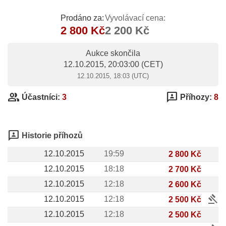
Prodáno za:
Vyvolávací cena:
2 800 Kč
2 200 Kč
Aukce skončila
12.10.2015, 20:03:00
(CET)
12.10.2015, 18:03 (UTC)
group
3p
Účastníci:
3
Příhozy:
8
3p
Historie příhozů
12.10.2015
19:59
2 800 Kč
12.10.2015
18:18
2 700 Kč
12.10.2015
12:18
2 600 Kč
gavel
12.10.2015
12:18
2 500 Kč
12.10.2015
12:18
2 500 Kč