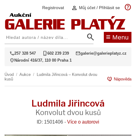
help
person
Registrovat
Můj účet / Přihlásit se
search
≡
Menu
call
phone_iphone
mail
257 328 547
602 239 239
galerie@galerieplatyz.cz
location_on
Národní 416/37, 110 00 Praha 1
Úvod
/
Aukce
/
Ludmila Jiřincová – Konvolut dvou
contact_support
kusů
Nápověda
Ludmila Jiřincová
Konvolut dvou kusů
ID: 1501406 -
Více o autorovi