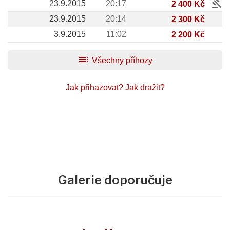
gavel
23.9.2015
20:17
2 400 Kč
23.9.2015
20:14
2 300 Kč
3.9.2015
11:02
2 200 Kč
toc
Všechny příhozy
Jak přihazovat?
Jak dražit?
Galerie doporučuje