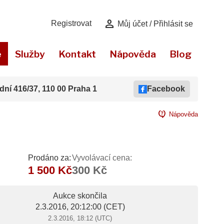
person
Registrovat
Můj účet / Přihlásit se
e
Služby
Kontakt
Nápověda
Blog
dní 416/37, 110 00 Praha 1
Facebook
contact_support
Nápověda
Prodáno za:
Vyvolávací cena:
1 500 Kč
300 Kč
Aukce skončila
2.3.2016, 20:12:00
(CET)
2.3.2016, 18:12 (UTC)