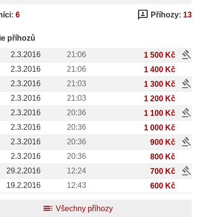
3p
íci:
6
Příhozy:
13
ie příhozů
gavel
2.3.2016
21:06
1 500 Kč
2.3.2016
21:06
1 400 Kč
gavel
2.3.2016
21:03
1 300 Kč
2.3.2016
21:03
1 200 Kč
gavel
2.3.2016
20:36
1 100 Kč
2.3.2016
20:36
1 000 Kč
gavel
2.3.2016
20:36
900 Kč
2.3.2016
20:36
800 Kč
gavel
29.2.2016
12:24
700 Kč
19.2.2016
12:43
600 Kč
toc
Všechny příhozy