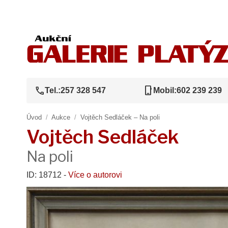
call
phone_iphone
Tel.:
257 328 547
Mobil:
602 239 239
Úvod
/
Aukce
/
Vojtěch Sedláček – Na poli
Vojtěch Sedláček
Na poli
ID: 18712 -
Více o autorovi