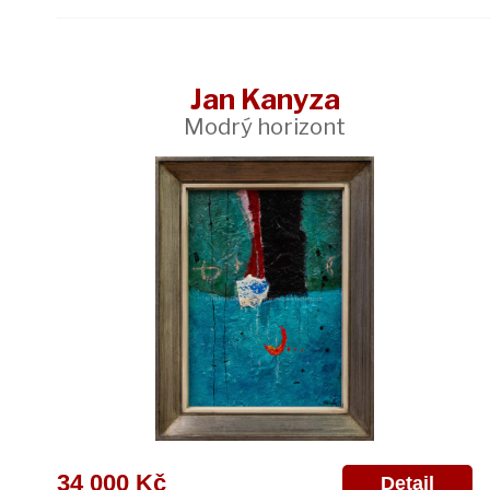
Jan Kanyza
Modrý horizont
34 000 Kč
Detail