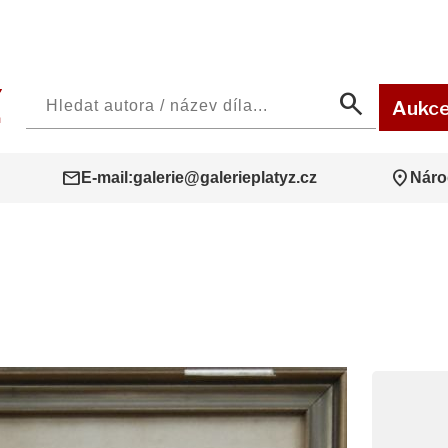
search
Aukc
mail
location_on
E-mail:
galerie@galerieplatyz.cz
Náro