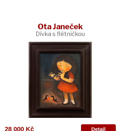
Ota Janeček
Dívka s flétničkou
28 000 Kč
Detail