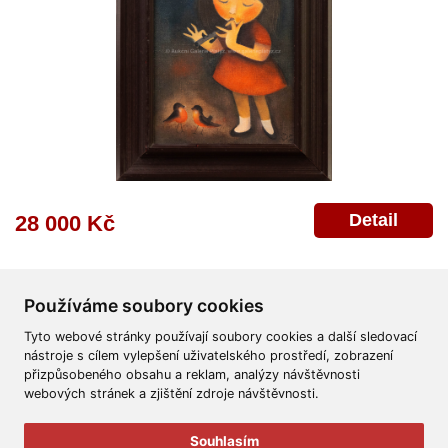
Detail
28 000 Kč
Používáme soubory cookies
Tyto webové stránky používají soubory cookies a další sledovací
nástroje s cílem vylepšení uživatelského prostředí, zobrazení
přizpůsobeného obsahu a reklam, analýzy návštěvnosti
Všeobecné obchodní podmínky
Reklamační řád
Ochrana osobních údajů
webových stránek a zjištění zdroje návštěvnosti.
Poskytnutí osobních údajů
Deklarace o ochraně os. údajů
Nápověda
Mapa
Souhlasím