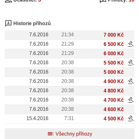
3p
Historie příhozů
7.6.2016
21:34
7 000 Kč
gavel
7.6.2016
21:29
6 500 Kč
7.6.2016
21:29
6 000 Kč
gavel
7.6.2016
20:38
5 500 Kč
7.6.2016
20:38
5 000 Kč
gavel
7.6.2016
20:38
4 900 Kč
7.6.2016
20:38
4 800 Kč
gavel
7.6.2016
20:38
4 700 Kč
7.6.2016
20:38
4 600 Kč
gavel
15.4.2016
7:31
4 500 Kč
toc
Všechny příhozy