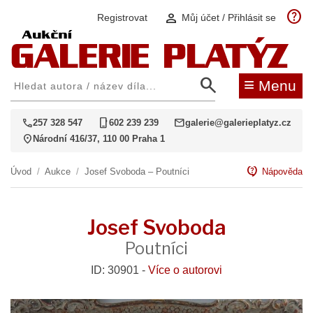
help
person
Registrovat
Můj účet / Přihlásit se
search
≡
Menu
call
phone_iphone
mail
257 328 547
602 239 239
galerie@galerieplatyz.cz
location_on
Národní 416/37, 110 00 Praha 1
contact_support
Úvod
/
Aukce
/
Josef Svoboda – Poutníci
Nápověda
Josef Svoboda
Poutníci
ID: 30901 -
Více o autorovi