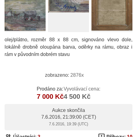
olej/plátno, rozměr 88 x 88 cm, signováno vlevo dole,
lokálně drobně oloupána barva, oděrky na rámu, obraz i
rám v původním dobrém stavu
zobrazeno:
2876x
Prodáno za:
Vyvolávací cena:
7 000 Kč
4 500 Kč
Aukce skončila
7.6.2016, 21:39:00
(CET)
7.6.2016, 19:39 (UTC)
group
3p
Účastníci:
3
Příhozy:
10