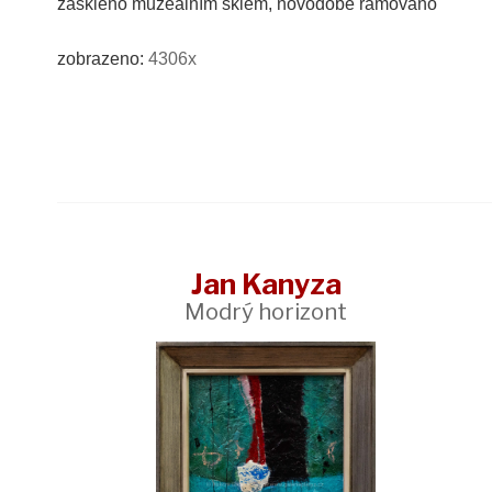
zaskleno muzeálním sklem, novodobě rámováno
zobrazeno:
4306x
Jan Kanyza
Modrý horizont