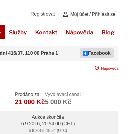
person
Registrovat
Můj účet / Přihlásit se
e
Služby
Kontakt
Nápověda
Blog
dní 416/37, 110 00 Praha 1
Facebook
contact_support
Nápověda
Prodáno za:
Vyvolávací cena:
21 000 Kč
5 000 Kč
Aukce skončila
6.9.2016, 20:54:00
(CET)
6.9.2016, 18:54 (UTC)