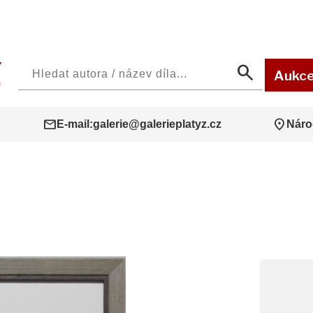
search
Aukc
mail
location_on
E-mail:
galerie@galerieplatyz.cz
Náro