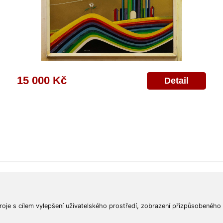
15 000 Kč
Detail
ajů
Poskytnutí osobních údajů
Deklarace o ochraně os. údajů
Nápověda
Mapa
roje s cílem vylepšení uživatelského prostředí, zobrazení přizpůsobeného