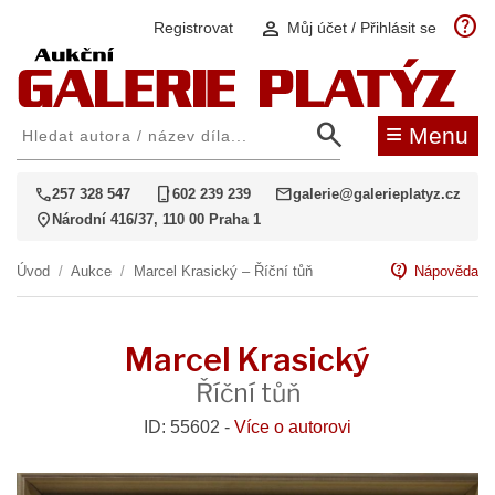
help
person
Registrovat
Můj účet / Přihlásit se
search
≡
Menu
call
phone_iphone
mail
257 328 547
602 239 239
galerie@galerieplatyz.cz
location_on
Národní 416/37, 110 00 Praha 1
contact_support
Úvod
/
Aukce
/
Marcel Krasický – Říční tůň
Nápověda
Marcel Krasický
Říční tůň
ID: 55602 -
Více o autorovi