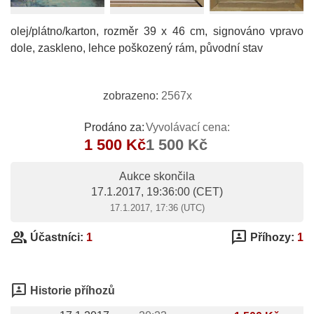
olej/plátno/karton, rozměr 39 x 46 cm, signováno vpravo
dole, zaskleno, lehce poškozený rám, původní stav
zobrazeno:
2567x
Prodáno za:
Vyvolávací cena:
1 500 Kč
1 500 Kč
Aukce skončila
17.1.2017, 19:36:00
(CET)
17.1.2017, 17:36 (UTC)
group
3p
Účastníci:
1
Příhozy:
1
3p
Historie příhozů