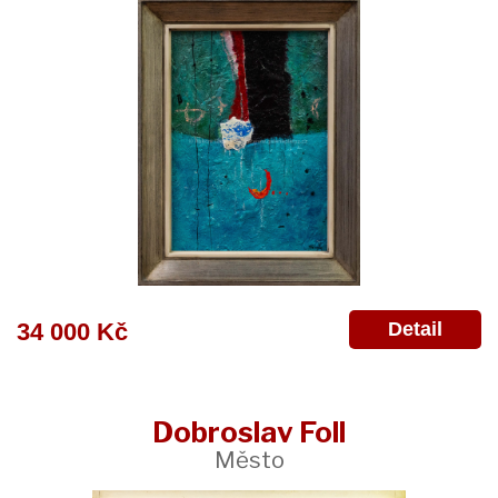
Detail
34 000 Kč
Dobroslav Foll
Město