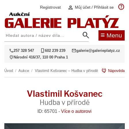
help
person
Registrovat
Můj účet / Přihlásit se
search
≡
Menu
call
phone_iphone
mail
257 328 547
602 239 239
galerie@galerieplatyz.cz
location_on
Národní 416/37, 110 00 Praha 1
contact_support
Úvod
/
Aukce
/
Vlastimil Košvanec – Hudba v přírodě
Nápověda
Vlastimil Košvanec
Hudba v přírodě
ID: 65701 -
Více o autorovi