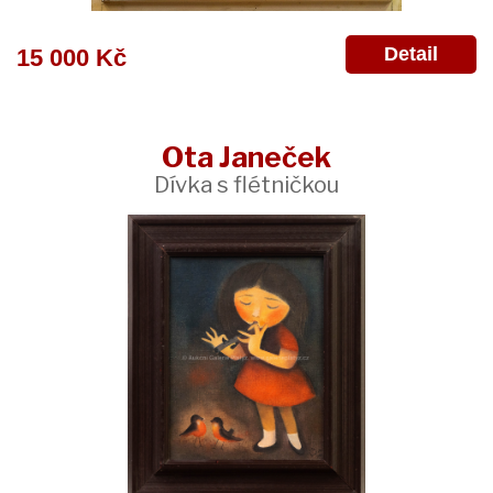
Detail
15 000 Kč
Ota Janeček
Dívka s flétničkou