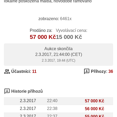
lokálně poškozená malba, novodobě rámováno
zobrazeno:
6461x
Prodáno za:
Vyvolávací cena:
57 000 Kč
15 000 Kč
Aukce skončila
2.3.2017, 21:44:00
(CET)
2.3.2017, 19:44 (UTC)
group
3p
Účastníci:
11
Příhozy:
36
3p
Historie příhozů
2.3.2017
22:40
57 000 Kč
2.3.2017
22:38
56 000 Kč
2.3.2017
22:37
55 000 Kč