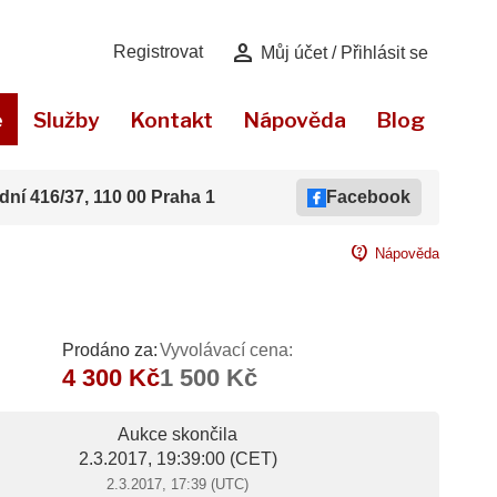
person
Registrovat
Můj účet / Přihlásit se
e
Služby
Kontakt
Nápověda
Blog
dní 416/37, 110 00 Praha 1
Facebook
contact_support
Nápověda
Prodáno za:
Vyvolávací cena:
4 300 Kč
1 500 Kč
Aukce skončila
2.3.2017, 19:39:00
(CET)
2.3.2017, 17:39 (UTC)