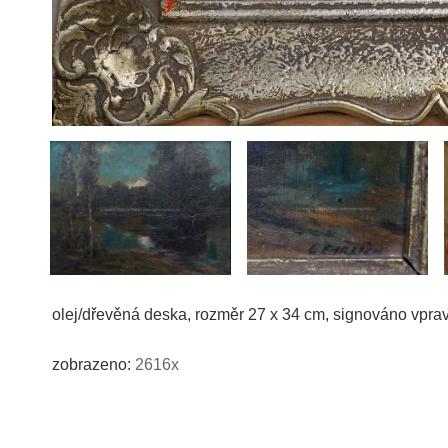
olej/dřevěná deska, rozměr 27 x 34 cm, signováno vpra
zobrazeno:
2616x