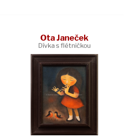
Ota Janeček
Dívka s flétničkou