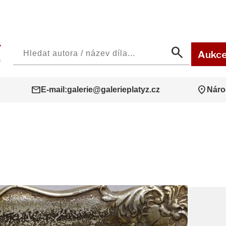
search
Aukc
mail
location_on
E-mail:
galerie@galerieplatyz.cz
Náro