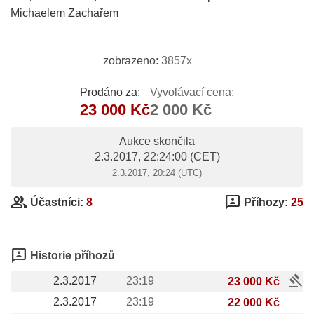
Michaelem Zachařem
zobrazeno:
3857x
Prodáno za:
Vyvolávací cena:
23 000 Kč
2 000 Kč
Aukce skončila
2.3.2017, 22:24:00
(CET)
2.3.2017, 20:24 (UTC)
group
3p
Účastníci:
8
Příhozy:
25
3p
Historie příhozů
gavel
2.3.2017
23:19
23 000 Kč
2.3.2017
23:19
22 000 Kč