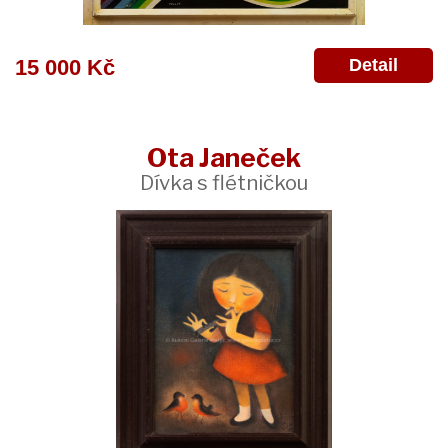
Detail
15 000 Kč
Ota Janeček
Dívka s flétničkou