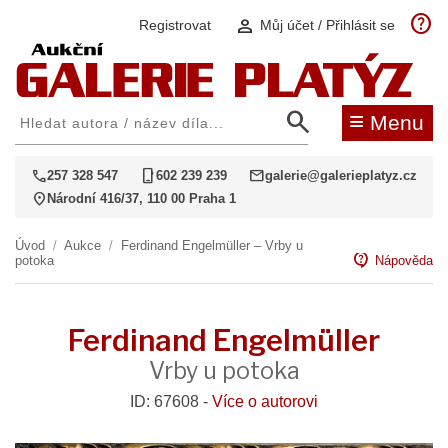
help
person
Registrovat
Můj účet / Přihlásit se
search
≡
Menu
call
phone_iphone
mail
257 328 547
602 239 239
galerie@galerieplatyz.cz
location_on
Národní 416/37, 110 00 Praha 1
Úvod
/
Aukce
/
Ferdinand Engelmüller – Vrby u
contact_support
potoka
Nápověda
Ferdinand Engelmüller
Vrby u potoka
ID: 67608 -
Více o autorovi