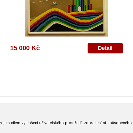
15 000 Kč
Detail
ajů
Poskytnutí osobních údajů
Deklarace o ochraně os. údajů
Nápověda
Mapa
roje s cílem vylepšení uživatelského prostředí, zobrazení přizpůsobeného