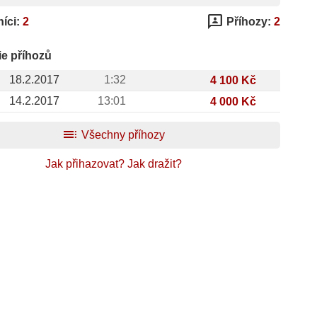
3p
íci:
2
Příhozy:
2
ie příhozů
18.2.2017
1:32
4 100 Kč
14.2.2017
13:01
4 000 Kč
toc
Všechny příhozy
Jak přihazovat?
Jak dražit?