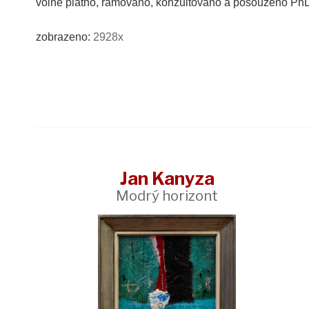
volné plátno, rámováno, konzultováno a posouzeno P
zobrazeno:
2928x
Jan Kanyza
Modrý horizont