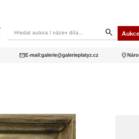
search
Aukc
mail
location_on
E-mail:
galerie@galerieplatyz.cz
Náro