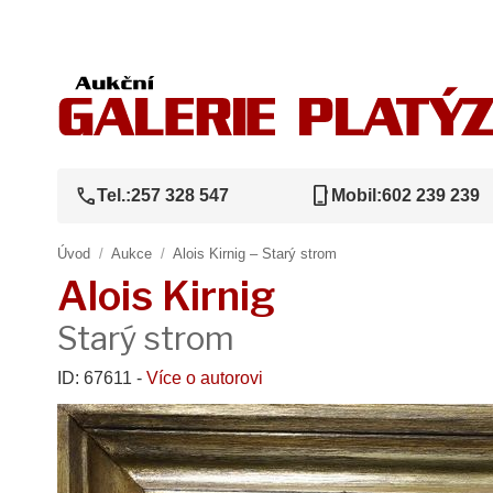
call
phone_iphone
Tel.:
257 328 547
Mobil:
602 239 239
Úvod
/
Aukce
/
Alois Kirnig – Starý strom
Alois Kirnig
Starý strom
ID: 67611 -
Více o autorovi