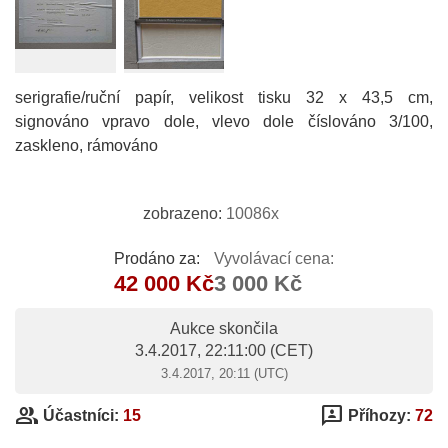
serigrafie/ruční papír, velikost tisku 32 x 43,5 cm,
signováno vpravo dole, vlevo dole číslováno 3/100,
zaskleno, rámováno
zobrazeno:
10086x
Prodáno za:
Vyvolávací cena:
42 000 Kč
3 000 Kč
Aukce skončila
3.4.2017, 22:11:00
(CET)
3.4.2017, 20:11 (UTC)
group
3p
Účastníci:
15
Příhozy:
72