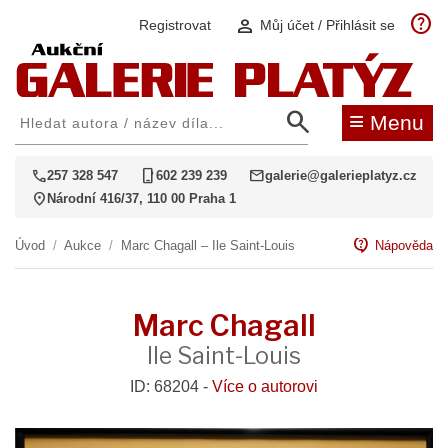
help
person
Registrovat
Můj účet / Přihlásit se
search
≡
Menu
call
phone_iphone
mail
257 328 547
602 239 239
galerie@galerieplatyz.cz
location_on
Národní 416/37, 110 00 Praha 1
contact_support
Úvod
/
Aukce
/
Marc Chagall – Ile Saint-Louis
Nápověda
Marc Chagall
Ile Saint-Louis
ID: 68204 -
Více o autorovi