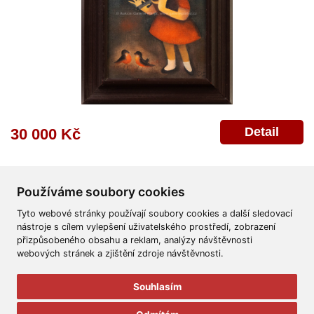
Detail
30 000 Kč
Používáme soubory cookies
Tyto webové stránky používají soubory cookies a další sledovací
nástroje s cílem vylepšení uživatelského prostředí, zobrazení
přizpůsobeného obsahu a reklam, analýzy návštěvnosti
Všeobecné obchodní podmínky
Reklamační řád
Ochrana osobních údajů
webových stránek a zjištění zdroje návštěvnosti.
Poskytnutí osobních údajů
Deklarace o ochraně os. údajů
Nápověda
Mapa
Souhlasím
© 2011-2026
Aukční Galerie Platýz