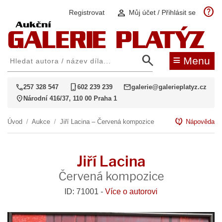
help
person
Registrovat
Můj účet / Přihlásit se
search
≡
Menu
call
phone_iphone
mail
257 328 547
602 239 239
galerie@galerieplatyz.cz
location_on
Národní 416/37, 110 00 Praha 1
contact_support
Úvod
/
Aukce
/
Jiří Lacina – Červená kompozice
Nápověda
Jiří Lacina
Červená kompozice
ID: 71001 -
Více o autorovi