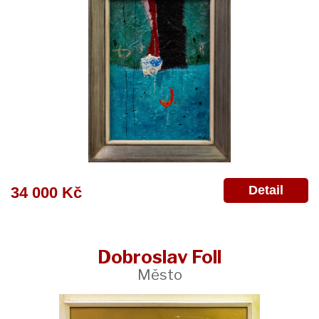
Detail
34 000 Kč
Dobroslav Foll
Město