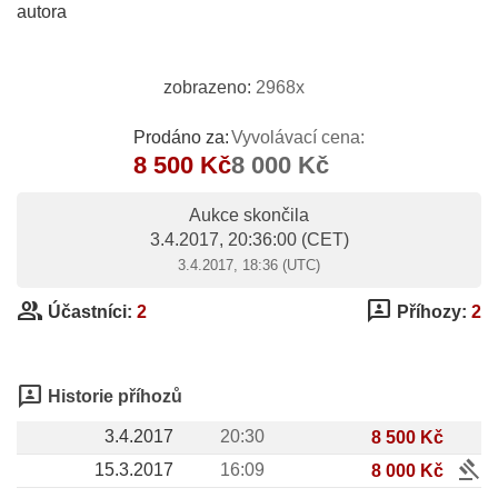
autora
zobrazeno:
2968x
Prodáno za:
Vyvolávací cena:
8 500 Kč
8 000 Kč
Aukce skončila
3.4.2017, 20:36:00
(CET)
3.4.2017, 18:36 (UTC)
group
3p
Účastníci:
2
Příhozy:
2
3p
Historie příhozů
3.4.2017
20:30
8 500 Kč
gavel
15.3.2017
16:09
8 000 Kč