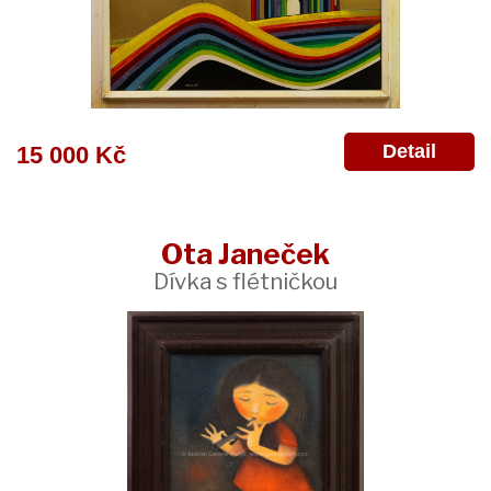
Detail
15 000 Kč
Ota Janeček
Dívka s flétničkou