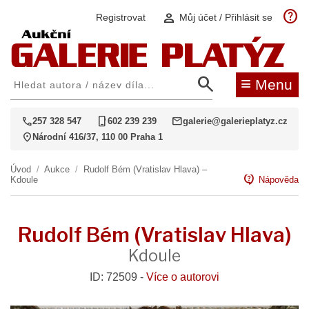
help
person
Registrovat
Můj účet / Přihlásit se
search
≡
Menu
call
phone_iphone
mail
257 328 547
602 239 239
galerie@galerieplatyz.cz
location_on
Národní 416/37, 110 00 Praha 1
Úvod
/
Aukce
/
Rudolf Bém (Vratislav Hlava) –
contact_support
Kdoule
Nápověda
Rudolf Bém (Vratislav Hlava)
Kdoule
ID: 72509 -
Více o autorovi