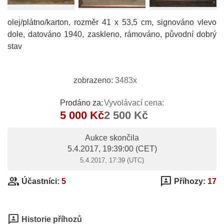
olej/plátno/karton, rozměr 41 x 53,5 cm, signováno vlevo
dole, datováno 1940, zaskleno, rámováno, původní dobrý
stav
zobrazeno:
3483x
Prodáno za:
Vyvolávací cena:
5 000 Kč
2 500 Kč
Aukce skončila
5.4.2017, 19:39:00
(CET)
5.4.2017, 17:39 (UTC)
group
3p
Účastníci:
5
Příhozy:
17
3p
Historie příhozů