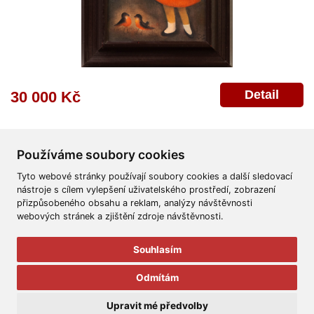
Detail
30 000 Kč
Používáme soubory cookies
Tyto webové stránky používají soubory cookies a další sledovací
nástroje s cílem vylepšení uživatelského prostředí, zobrazení
přizpůsobeného obsahu a reklam, analýzy návštěvnosti
Všeobecné obchodní podmínky
Reklamační řád
Ochrana osobních údajů
webových stránek a zjištění zdroje návštěvnosti.
Poskytnutí osobních údajů
Deklarace o ochraně os. údajů
Nápověda
Mapa
Souhlasím
© 2011-2026
Aukční Galerie Platýz
Odmítám
Všechna práva vyhrazena.
Upravit mé předvolby