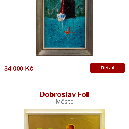
Detail
34 000 Kč
Dobroslav Foll
Město