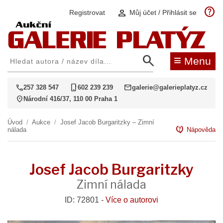
help
person
Registrovat
Můj účet / Přihlásit se
search
≡
Menu
call
phone_iphone
mail
257 328 547
602 239 239
galerie@galerieplatyz.cz
location_on
Národní 416/37, 110 00 Praha 1
Úvod
/
Aukce
/
Josef Jacob Burgaritzky – Zimní
contact_support
nálada
Nápověda
Josef Jacob Burgaritzky
Zimní nálada
ID: 72801 -
Více o autorovi