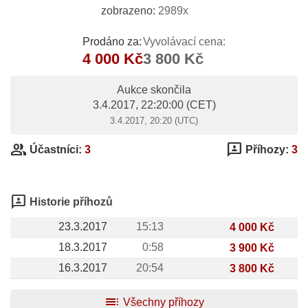
zobrazeno:
2989x
Prodáno za:
Vyvolávací cena:
4 000 Kč
3 800 Kč
Aukce skončila
3.4.2017, 22:20:00
(CET)
3.4.2017, 20:20 (UTC)
group
3p
Účastníci:
3
Příhozy:
3
3p
Historie příhozů
23.3.2017
15:13
4 000 Kč
18.3.2017
0:58
3 900 Kč
16.3.2017
20:54
3 800 Kč
toc
Všechny příhozy