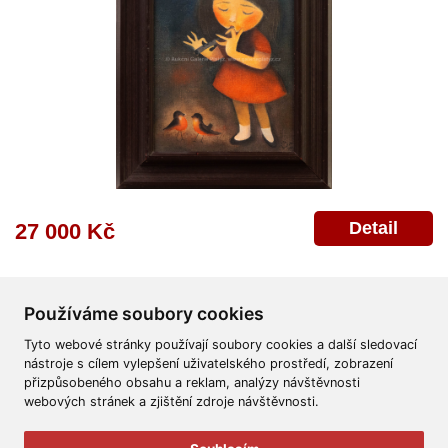
Detail
27 000 Kč
Používáme soubory cookies
Tyto webové stránky používají soubory cookies a další sledovací
nástroje s cílem vylepšení uživatelského prostředí, zobrazení
přizpůsobeného obsahu a reklam, analýzy návštěvnosti
Všeobecné obchodní podmínky
Reklamační řád
Ochrana osobních údajů
webových stránek a zjištění zdroje návštěvnosti.
Poskytnutí osobních údajů
Deklarace o ochraně os. údajů
Nápověda
Mapa