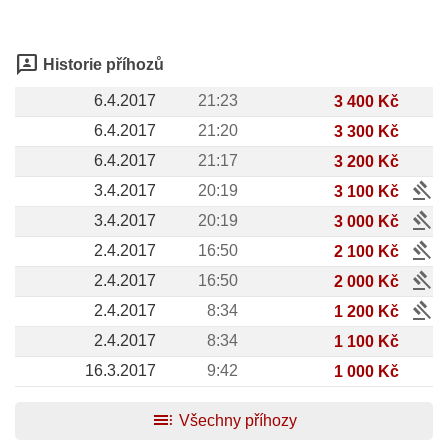
3p
Historie příhozů
6.4.2017
21:23
3 400 Kč
6.4.2017
21:20
3 300 Kč
6.4.2017
21:17
3 200 Kč
gavel
3.4.2017
20:19
3 100 Kč
gavel
3.4.2017
20:19
3 000 Kč
gavel
2.4.2017
16:50
2 100 Kč
gavel
2.4.2017
16:50
2 000 Kč
gavel
2.4.2017
8:34
1 200 Kč
2.4.2017
8:34
1 100 Kč
16.3.2017
9:42
1 000 Kč
toc
Všechny příhozy