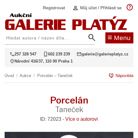
help
person
Registrovat
Můj účet / Přihlásit se
search
≡
Menu
call
phone_iphone
mail
257 328 547
602 239 239
galerie@galerieplatyz.cz
location_on
Národní 416/37, 110 00 Praha 1
contact_support
Úvod
/
Aukce
/
Porcelán – Taneček
Nápověda
Porcelán
Taneček
ID: 72023 -
Více o autorovi