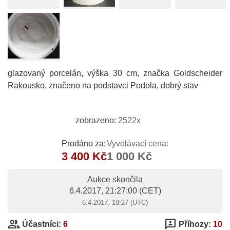
glazovaný porcelán, výška 30 cm, značka Goldscheider
Rakousko, značeno na podstavci Podola, dobrý stav
zobrazeno:
2522x
Prodáno za:
Vyvolávací cena:
3 400 Kč
1 000 Kč
Aukce skončila
6.4.2017, 21:27:00
(CET)
6.4.2017, 19:27 (UTC)
group
3p
Účastníci:
6
Příhozy:
10