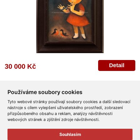
Detail
30 000 Kč
Používáme soubory cookies
Tyto webové stránky používají soubory cookies a další sledovací
nástroje s cílem vylepšení uživatelského prostředí, zobrazení
přizpůsobeného obsahu a reklam, analýzy návštěvnosti
Všeobecné obchodní podmínky
Reklamační řád
Ochrana osobních údajů
webových stránek a zjištění zdroje návštěvnosti.
Poskytnutí osobních údajů
Deklarace o ochraně os. údajů
Nápověda
Mapa
Souhlasím