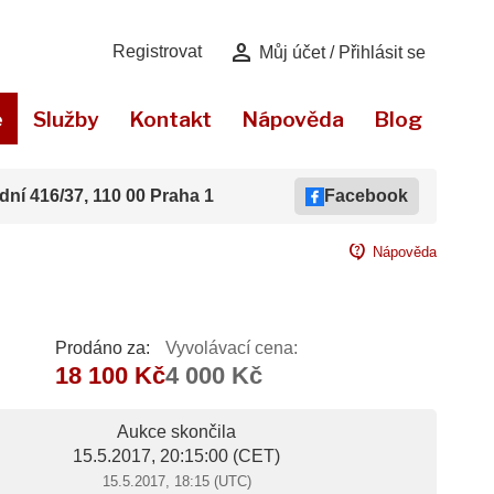
person
Registrovat
Můj účet / Přihlásit se
e
Služby
Kontakt
Nápověda
Blog
dní 416/37, 110 00 Praha 1
Facebook
contact_support
Nápověda
Prodáno za:
Vyvolávací cena:
18 100 Kč
4 000 Kč
Aukce skončila
15.5.2017, 20:15:00
(CET)
15.5.2017, 18:15 (UTC)