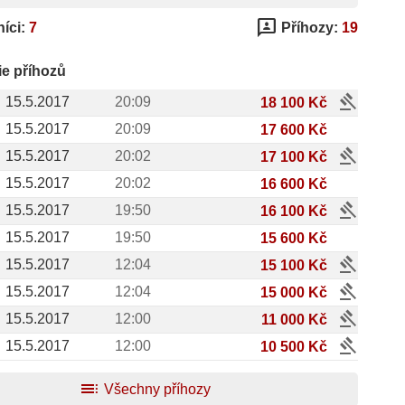
3p
íci:
7
Příhozy:
19
ie příhozů
gavel
15.5.2017
20:09
18 100 Kč
15.5.2017
20:09
17 600 Kč
gavel
15.5.2017
20:02
17 100 Kč
15.5.2017
20:02
16 600 Kč
gavel
15.5.2017
19:50
16 100 Kč
15.5.2017
19:50
15 600 Kč
gavel
15.5.2017
12:04
15 100 Kč
gavel
15.5.2017
12:04
15 000 Kč
gavel
15.5.2017
12:00
11 000 Kč
gavel
15.5.2017
12:00
10 500 Kč
toc
Všechny příhozy