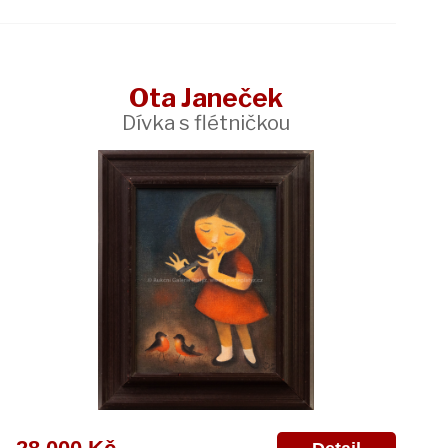
Ota Janeček
Dívka s flétničkou