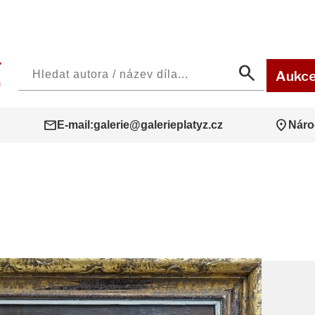
search
Aukc
mail
location_on
E-mail:
galerie@galerieplatyz.cz
Náro