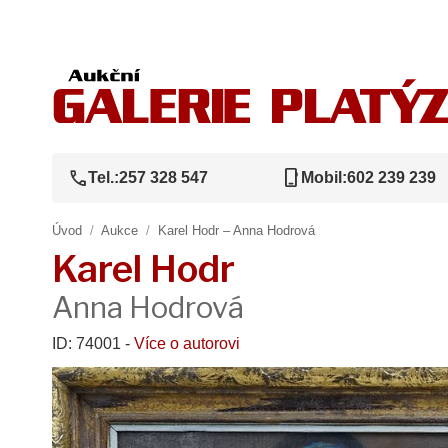
call
phone_iphone
Tel.:
257 328 547
Mobil:
602 239 239
Úvod
/
Aukce
/
Karel Hodr – Anna Hodrová
Karel Hodr
Anna Hodrová
ID: 74001 -
Více o autorovi