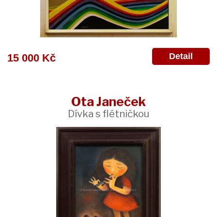
Detail
15 000 Kč
Ota Janeček
Dívka s flétničkou