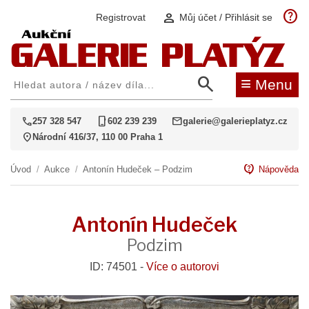
help
person
Registrovat
Můj účet / Přihlásit se
search
≡
Menu
call
phone_iphone
mail
257 328 547
602 239 239
galerie@galerieplatyz.cz
location_on
Národní 416/37, 110 00 Praha 1
contact_support
Úvod
/
Aukce
/
Antonín Hudeček – Podzim
Nápověda
Antonín Hudeček
Podzim
ID: 74501 -
Více o autorovi