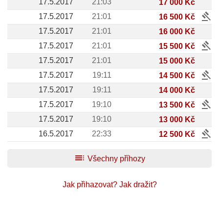
17.5.2017
21:03
17 000 Kč
gavel
17.5.2017
21:01
16 500 Kč
17.5.2017
21:01
16 000 Kč
gavel
17.5.2017
21:01
15 500 Kč
17.5.2017
21:01
15 000 Kč
gavel
17.5.2017
19:11
14 500 Kč
17.5.2017
19:11
14 000 Kč
gavel
17.5.2017
19:10
13 500 Kč
17.5.2017
19:10
13 000 Kč
gavel
16.5.2017
22:33
12 500 Kč
toc
Všechny příhozy
Jak přihazovat?
Jak dražit?