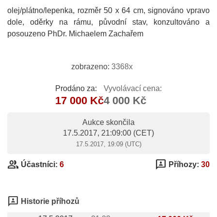
olej/plátno/lepenka, rozměr 50 x 64 cm, signováno vpravo
dole, oděrky na rámu, původní stav, konzultováno a
posouzeno PhDr. Michaelem Zachařem
zobrazeno:
3368x
Prodáno za:
Vyvolávací cena:
17 000 Kč
4 000 Kč
Aukce skončila
17.5.2017, 21:09:00
(CET)
17.5.2017, 19:09 (UTC)
group
3p
Účastníci:
6
Příhozy:
30
3p
Historie příhozů