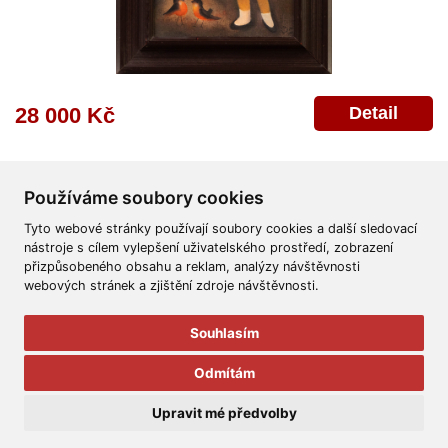
Detail
28 000 Kč
Používáme soubory cookies
Tyto webové stránky používají soubory cookies a další sledovací
nástroje s cílem vylepšení uživatelského prostředí, zobrazení
přizpůsobeného obsahu a reklam, analýzy návštěvnosti
Všeobecné obchodní podmínky
Reklamační řád
Ochrana osobních údajů
webových stránek a zjištění zdroje návštěvnosti.
Poskytnutí osobních údajů
Deklarace o ochraně os. údajů
Nápověda
Mapa
Souhlasím
© 2011-2026
Aukční Galerie Platýz
Odmítám
Všechna práva vyhrazena.
Upravit mé předvolby