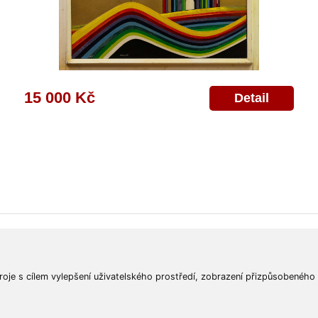
15 000 Kč
Detail
ajů
Poskytnutí osobních údajů
Deklarace o ochraně os. údajů
Nápověda
Mapa
roje s cílem vylepšení uživatelského prostředí, zobrazení přizpůsobeného