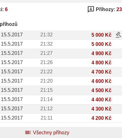
3p
i:
6
Příhozy:
23
 příhozů
gavel
15.5.2017
21:32
5 000 Kč
15.5.2017
21:32
5 000 Kč
15.5.2017
21:27
4 900 Kč
15.5.2017
21:26
4 800 Kč
15.5.2017
21:22
4 700 Kč
15.5.2017
21:20
4 600 Kč
15.5.2017
21:15
4 500 Kč
15.5.2017
21:14
4 400 Kč
15.5.2017
21:12
4 300 Kč
15.5.2017
21:11
4 200 Kč
toc
Všechny příhozy