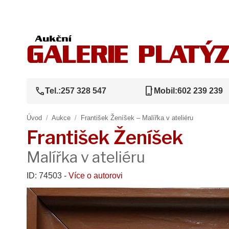
call
phone_iphone
Tel.:
257 328 547
Mobil:
602 239 239
Úvod
/
Aukce
/
František Ženíšek – Malířka v ateliéru
František Ženíšek
Malířka v ateliéru
ID: 74503 -
Více o autorovi