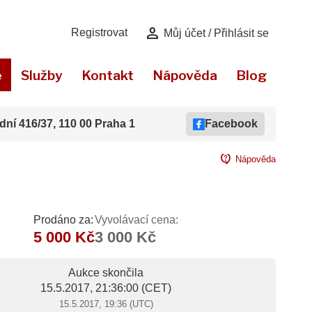
person
Registrovat
Můj účet / Přihlásit se
e
Služby
Kontakt
Nápověda
Blog
dní 416/37, 110 00 Praha 1
Facebook
contact_support
Nápověda
Prodáno za:
Vyvolávací cena:
5 000 Kč
3 000 Kč
Aukce skončila
15.5.2017, 21:36:00
(CET)
15.5.2017, 19:36 (UTC)