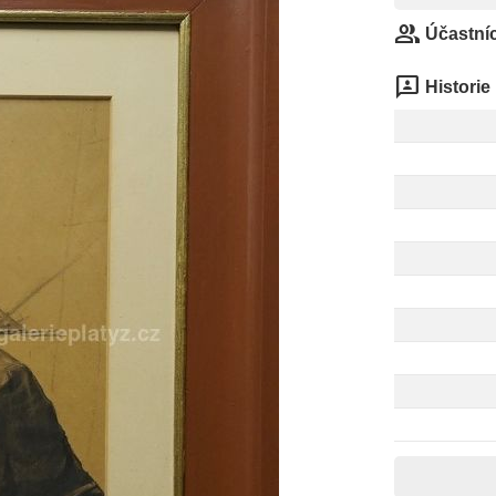
group
Účastníc
3p
Historie