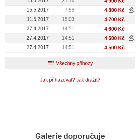
15.5.2017
21:16
4 900 Kč
gavel
15.5.2017
7:55
4 800 Kč
11.5.2017
15:03
4 700 Kč
27.4.2017
14:51
4 600 Kč
gavel
27.4.2017
14:51
4 500 Kč
27.4.2017
14:51
4 500 Kč
toc
Všechny příhozy
Jak přihazovat?
Jak dražit?
Galerie doporučuje