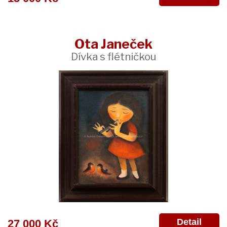
Ota Janeček
Dívka s flétničkou
Detail
27 000 Kč