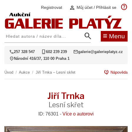
help
person
Registrovat
Můj účet / Přihlásit se
search
≡
Menu
call
phone_iphone
mail
257 328 547
602 239 239
galerie@galerieplatyz.cz
location_on
Národní 416/37, 110 00 Praha 1
contact_support
Úvod
/
Aukce
/
Jiří Trnka – Lesní skřet
Nápověda
Jiří Trnka
Lesní skřet
ID: 76301 -
Více o autorovi