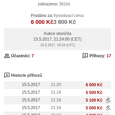
zobrazeno:
3610x
Prodáno za:
Vyvolávací cena:
6 000 Kč
3 800 Kč
Aukce skončila
15.5.2017, 21:24:00
(CET)
15.5.2017, 19:24 (UTC)
group
3p
Účastníci:
7
Příhozy:
17
3p
Historie příhozů
15.5.2017
21:20
6 000 Kč
15.5.2017
21:16
5 500 Kč
gavel
15.5.2017
21:16
5 100 Kč
gavel
15.5.2017
21:16
5 000 Kč