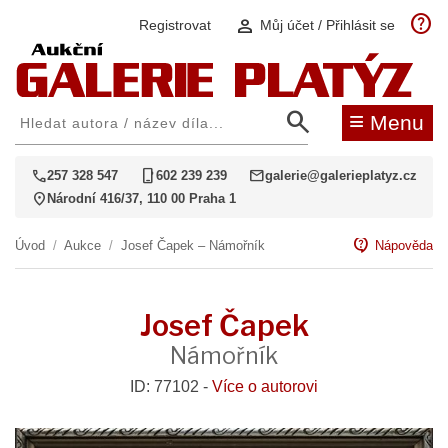
help
person
Registrovat
Můj účet / Přihlásit se
search
≡
Menu
call
phone_iphone
mail
257 328 547
602 239 239
galerie@galerieplatyz.cz
location_on
Národní 416/37, 110 00 Praha 1
contact_support
Úvod
/
Aukce
/
Josef Čapek – Námořník
Nápověda
Josef Čapek
Námořník
ID: 77102 -
Více o autorovi