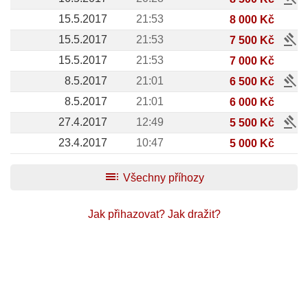
15.5.2017
21:53
8 000 Kč
gavel
15.5.2017
21:53
7 500 Kč
15.5.2017
21:53
7 000 Kč
gavel
8.5.2017
21:01
6 500 Kč
8.5.2017
21:01
6 000 Kč
gavel
27.4.2017
12:49
5 500 Kč
23.4.2017
10:47
5 000 Kč
toc
Všechny příhozy
Jak přihazovat?
Jak dražit?