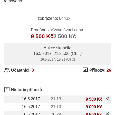
rámováno
zobrazeno:
8443x
Prodáno za:
Vyvolávací cena:
9 500 Kč
2 500 Kč
Aukce skončila
16.5.2017, 21:21:00
(CET)
16.5.2017, 19:21 (UTC)
group
3p
Účastníci:
8
Příhozy:
26
3p
Historie příhozů
gavel
16.5.2017
21:13
9 500 Kč
16.5.2017
21:13
9 000 Kč
gavel
16.5.2017
20:28
8 500 Kč