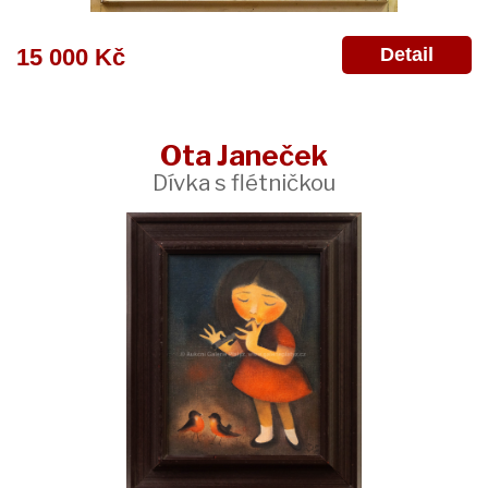
Detail
15 000 Kč
Ota Janeček
Dívka s flétničkou