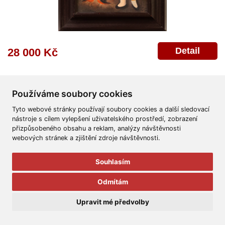
Detail
28 000 Kč
Používáme soubory cookies
Tyto webové stránky používají soubory cookies a další sledovací
nástroje s cílem vylepšení uživatelského prostředí, zobrazení
přizpůsobeného obsahu a reklam, analýzy návštěvnosti
Všeobecné obchodní podmínky
Reklamační řád
Ochrana osobních údajů
webových stránek a zjištění zdroje návštěvnosti.
Poskytnutí osobních údajů
Deklarace o ochraně os. údajů
Nápověda
Mapa
Souhlasím
© 2011-2026
Aukční Galerie Platýz
Odmítám
Všechna práva vyhrazena.
Upravit mé předvolby