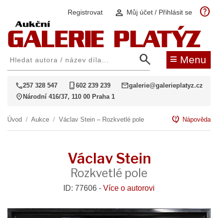
help
person
Registrovat
Můj účet / Přihlásit se
search
≡
Menu
call
phone_iphone
mail
257 328 547
602 239 239
galerie@galerieplatyz.cz
location_on
Národní 416/37, 110 00 Praha 1
contact_support
Úvod
/
Aukce
/
Václav Stein – Rozkvetlé pole
Nápověda
Václav Stein
Rozkvetlé pole
ID: 77606 -
Více o autorovi