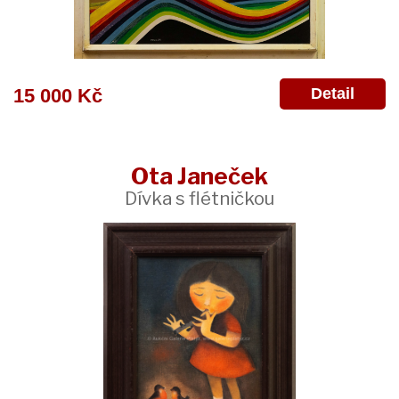
Detail
15 000 Kč
Ota Janeček
Dívka s flétničkou