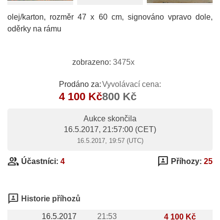
olej/karton, rozměr 47 x 60 cm, signováno vpravo dole,
oděrky na rámu
zobrazeno:
3475x
Prodáno za:
Vyvolávací cena:
4 100 Kč
800 Kč
Aukce skončila
16.5.2017, 21:57:00
(CET)
16.5.2017, 19:57 (UTC)
group
3p
Účastníci:
4
Příhozy:
25
3p
Historie příhozů
16.5.2017
21:53
4 100 Kč