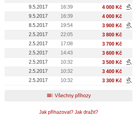
gavel
9.5.2017
16:39
4 000 Kč
9.5.2017
16:39
4 000 Kč
gavel
8.5.2017
19:54
3 900 Kč
2.5.2017
22:05
3 800 Kč
2.5.2017
17:08
3 700 Kč
2.5.2017
14:43
3 600 Kč
gavel
2.5.2017
10:32
3 500 Kč
2.5.2017
10:32
3 400 Kč
gavel
2.5.2017
10:32
3 300 Kč
toc
Všechny příhozy
Jak přihazovat?
Jak dražit?