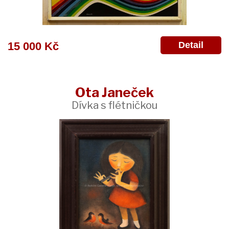
Detail
15 000 Kč
Ota Janeček
Dívka s flétničkou