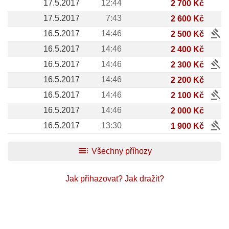
17.5.2017
12:44
2 700 Kč
17.5.2017
7:43
2 600 Kč
gavel
16.5.2017
14:46
2 500 Kč
16.5.2017
14:46
2 400 Kč
gavel
16.5.2017
14:46
2 300 Kč
16.5.2017
14:46
2 200 Kč
gavel
16.5.2017
14:46
2 100 Kč
16.5.2017
14:46
2 000 Kč
gavel
16.5.2017
13:30
1 900 Kč
toc
Všechny příhozy
Jak přihazovat?
Jak dražit?