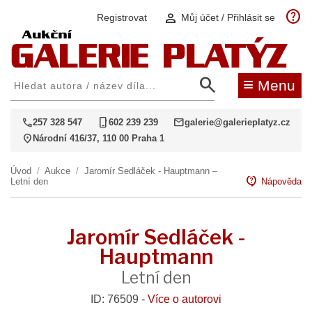
help
person
Registrovat
Můj účet / Přihlásit se
search
≡
Menu
call
phone_iphone
mail
257 328 547
602 239 239
galerie@galerieplatyz.cz
location_on
Národní 416/37, 110 00 Praha 1
Úvod
/
Aukce
/
Jaromír Sedláček - Hauptmann –
contact_support
Letní den
Nápověda
Jaromír Sedláček -
Hauptmann
Letní den
ID: 76509 -
Více o autorovi