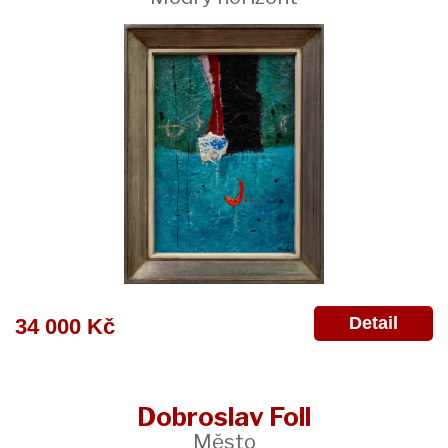
Detail
34 000 Kč
Dobroslav Foll
Město