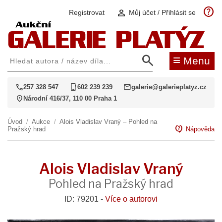
help
person
Registrovat
Můj účet / Přihlásit se
search
≡
Menu
call
phone_iphone
mail
257 328 547
602 239 239
galerie@galerieplatyz.cz
location_on
Národní 416/37, 110 00 Praha 1
Úvod
/
Aukce
/
Alois Vladislav Vraný – Pohled na
contact_support
Pražský hrad
Nápověda
Alois Vladislav Vraný
Pohled na Pražský hrad
ID: 79201 -
Více o autorovi