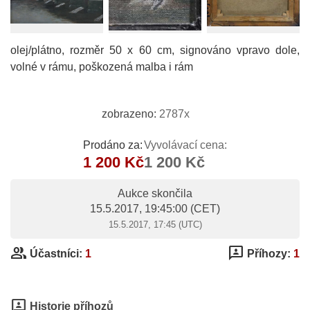
olej/plátno, rozměr 50 x 60 cm, signováno vpravo dole,
volné v rámu, poškozená malba i rám
zobrazeno:
2787x
Prodáno za:
Vyvolávací cena:
1 200 Kč
1 200 Kč
Aukce skončila
15.5.2017, 19:45:00
(CET)
15.5.2017, 17:45 (UTC)
group
3p
Účastníci:
1
Příhozy:
1
3p
Historie příhozů