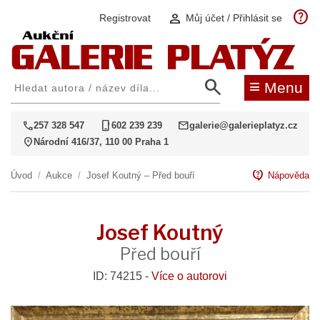
help
person
Registrovat
Můj účet / Přihlásit se
search
≡
Menu
call
phone_iphone
mail
257 328 547
602 239 239
galerie@galerieplatyz.cz
location_on
Národní 416/37, 110 00 Praha 1
contact_support
Úvod
/
Aukce
/
Josef Koutný – Před bouří
Nápověda
Josef Koutný
Před bouří
ID: 74215 -
Více o autorovi