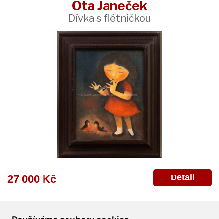
Ota Janeček
Dívka s flétničkou
Detail
27 000 Kč