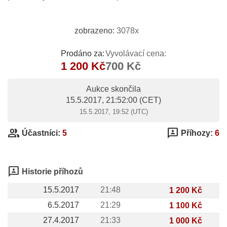
zobrazeno:
3078x
Prodáno za:
Vyvolávací cena:
1 200 Kč
700 Kč
Aukce skončila
15.5.2017, 21:52:00
(CET)
15.5.2017, 19:52 (UTC)
group
3p
Účastníci:
5
Příhozy:
6
3p
Historie příhozů
15.5.2017
21:48
1 200 Kč
6.5.2017
21:29
1 100 Kč
27.4.2017
21:33
1 000 Kč