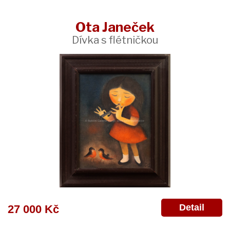
Ota Janeček
Dívka s flétničkou
Detail
27 000 Kč