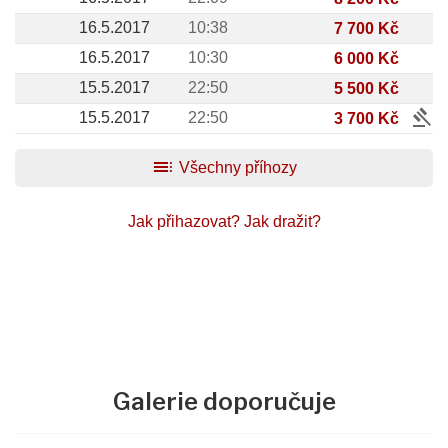
16.5.2017
10:38
7 700 Kč
16.5.2017
10:30
6 000 Kč
15.5.2017
22:50
5 500 Kč
gavel
15.5.2017
22:50
3 700 Kč
toc
Všechny příhozy
Jak přihazovat?
Jak dražit?
Galerie doporučuje