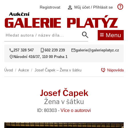
help
person
Registrovat
Můj účet / Přihlásit se
search
≡
Menu
call
phone_iphone
mail
257 328 547
602 239 239
galerie@galerieplatyz.cz
location_on
Národní 416/37, 110 00 Praha 1
contact_support
Úvod
/
Aukce
/
Josef Čapek – Žena v šátku
Nápověda
Josef Čapek
Žena v šátku
ID: 80303 -
Více o autorovi