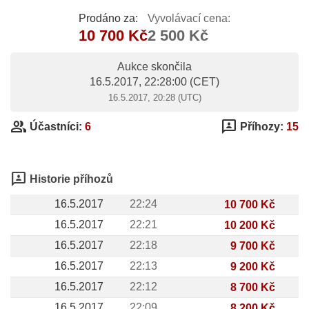
Prodáno za:
Vyvolávací cena:
10 700 Kč
2 500 Kč
Aukce skončila
16.5.2017, 22:28:00
(CET)
16.5.2017, 20:28 (UTC)
group
3p
Účastníci:
6
Příhozy:
15
3p
Historie příhozů
16.5.2017
22:24
10 700 Kč
16.5.2017
22:21
10 200 Kč
16.5.2017
22:18
9 700 Kč
16.5.2017
22:13
9 200 Kč
16.5.2017
22:12
8 700 Kč
16.5.2017
22:09
8 200 Kč