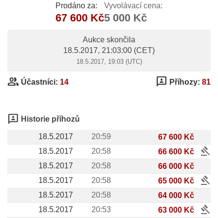
Prodáno za:
Vyvolávací cena:
67 600 Kč
5 000 Kč
Aukce skončila
18.5.2017, 21:03:00
(CET)
18.5.2017, 19:03 (UTC)
group
3p
Účastníci:
14
Příhozy:
81
3p
Historie příhozů
18.5.2017
20:59
67 600 Kč
gavel
18.5.2017
20:58
66 600 Kč
18.5.2017
20:58
66 000 Kč
gavel
18.5.2017
20:58
65 000 Kč
18.5.2017
20:58
64 000 Kč
gavel
18.5.2017
20:53
63 000 Kč