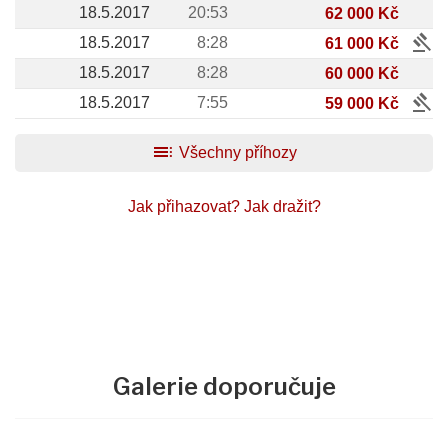
18.5.2017
20:53
62 000 Kč
gavel
18.5.2017
8:28
61 000 Kč
18.5.2017
8:28
60 000 Kč
gavel
18.5.2017
7:55
59 000 Kč
toc
Všechny příhozy
Jak přihazovat?
Jak dražit?
Galerie doporučuje