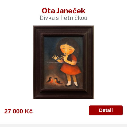
Ota Janeček
Dívka s flétničkou
Detail
27 000 Kč