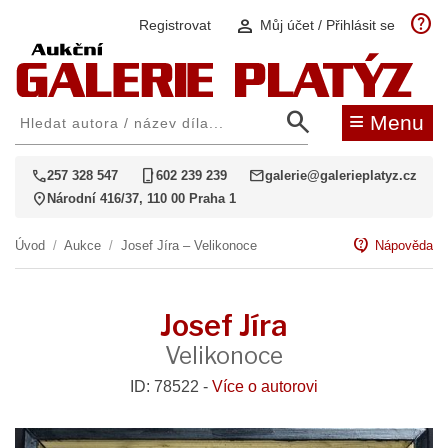
help
person
Registrovat
Můj účet / Přihlásit se
search
≡
Menu
call
phone_iphone
mail
257 328 547
602 239 239
galerie@galerieplatyz.cz
location_on
Národní 416/37, 110 00 Praha 1
contact_support
Úvod
/
Aukce
/
Josef Jíra – Velikonoce
Nápověda
Josef Jíra
Velikonoce
ID: 78522 -
Více o autorovi