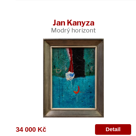
Jan Kanyza
Modrý horizont
34 000 Kč
Detail