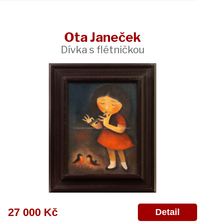
Ota Janeček
Dívka s flétničkou
27 000 Kč
Detail