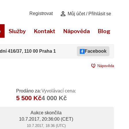
person
Registrovat
Můj účet / Přihlásit se
e
Služby
Kontakt
Nápověda
Blog
dní 416/37, 110 00 Praha 1
Facebook
contact_support
Nápověda
Prodáno za:
Vyvolávací cena:
5 500 Kč
4 000 Kč
Aukce skončila
10.7.2017, 20:36:00
(CET)
10.7.2017, 18:36 (UTC)