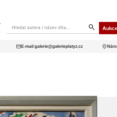
search
Aukc
mail
location_on
E-mail:
galerie@galerieplatyz.cz
Náro