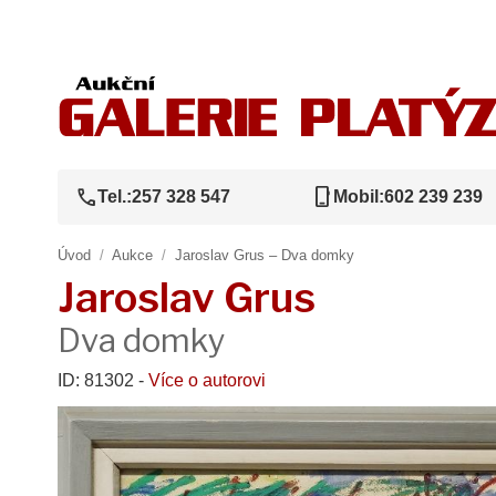
call
phone_iphone
Tel.:
257 328 547
Mobil:
602 239 239
Úvod
/
Aukce
/
Jaroslav Grus – Dva domky
Jaroslav Grus
Dva domky
ID: 81302 -
Více o autorovi