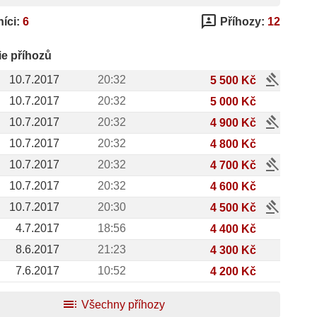
3p
íci:
6
Příhozy:
12
ie příhozů
gavel
10.7.2017
20:32
5 500 Kč
10.7.2017
20:32
5 000 Kč
gavel
10.7.2017
20:32
4 900 Kč
10.7.2017
20:32
4 800 Kč
gavel
10.7.2017
20:32
4 700 Kč
10.7.2017
20:32
4 600 Kč
gavel
10.7.2017
20:30
4 500 Kč
4.7.2017
18:56
4 400 Kč
8.6.2017
21:23
4 300 Kč
7.6.2017
10:52
4 200 Kč
toc
Všechny příhozy