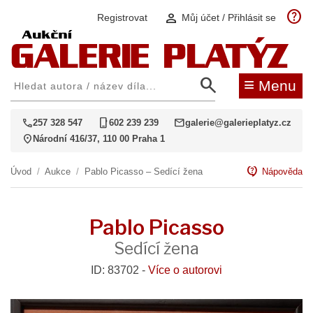
help
person
Registrovat
Můj účet / Přihlásit se
search
≡
Menu
call
phone_iphone
mail
257 328 547
602 239 239
galerie@galerieplatyz.cz
location_on
Národní 416/37, 110 00 Praha 1
contact_support
Úvod
/
Aukce
/
Pablo Picasso – Sedící žena
Nápověda
Pablo Picasso
Sedící žena
ID: 83702 -
Více o autorovi