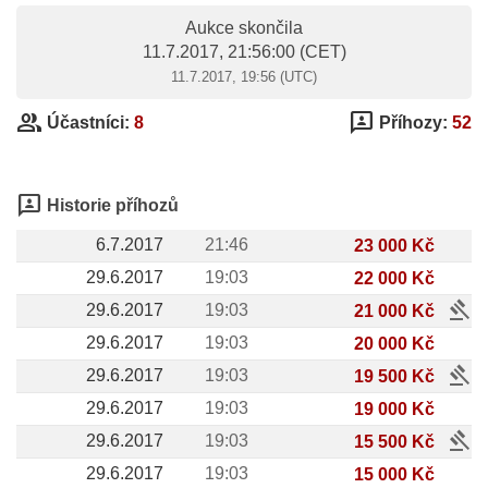
Aukce skončila
11.7.2017, 21:56:00
(CET)
11.7.2017, 19:56 (UTC)
group
3p
Účastníci:
8
Příhozy:
52
3p
Historie příhozů
6.7.2017
21:46
23 000 Kč
29.6.2017
19:03
22 000 Kč
gavel
29.6.2017
19:03
21 000 Kč
29.6.2017
19:03
20 000 Kč
gavel
29.6.2017
19:03
19 500 Kč
29.6.2017
19:03
19 000 Kč
gavel
29.6.2017
19:03
15 500 Kč
29.6.2017
19:03
15 000 Kč