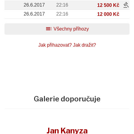
gavel
26.6.2017
22:16
12 500 Kč
26.6.2017
22:16
12 000 Kč
toc
Všechny příhozy
Jak přihazovat?
Jak dražit?
Galerie doporučuje
Jan Kanyza