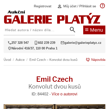
help
person
Registrovat
Můj účet / Přihlásit se
search
≡
Menu
call
phone_iphone
mail
257 328 547
602 239 239
galerie@galerieplatyz.cz
location_on
Národní 416/37, 110 00 Praha 1
contact_support
Úvod
/
Aukce
/
Emil Czech – Konvolut dvou kusů
Nápověda
Emil Czech
Konvolut dvou kusů
ID: 84402 -
Více o autorovi