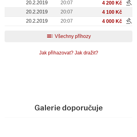
gavel
20.2.2019
20:07
4 200 Kč
20.2.2019
20:07
4 100 Kč
gavel
20.2.2019
20:07
4 000 Kč
toc
Všechny příhozy
Jak přihazovat?
Jak dražit?
Galerie doporučuje