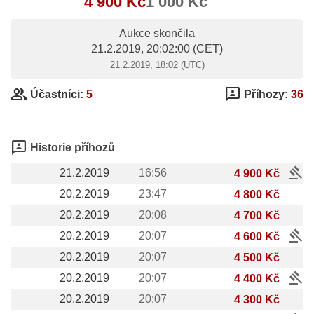
4 900 Kč
1 000 Kč
Aukce skončila
21.2.2019, 20:02:00
(CET)
21.2.2019, 18:02 (UTC)
group
3p
Účastníci:
5
Příhozy:
36
3p
Historie příhozů
gavel
21.2.2019
16:56
4 900 Kč
20.2.2019
23:47
4 800 Kč
20.2.2019
20:08
4 700 Kč
gavel
20.2.2019
20:07
4 600 Kč
20.2.2019
20:07
4 500 Kč
gavel
20.2.2019
20:07
4 400 Kč
20.2.2019
20:07
4 300 Kč