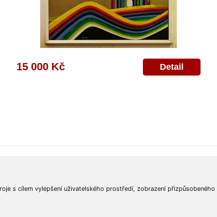
15 000 Kč
Detail
ajů
Poskytnutí osobních údajů
Deklarace o ochraně os. údajů
Nápověda
Mapa
roje s cílem vylepšení uživatelského prostředí, zobrazení přizpůsobeného