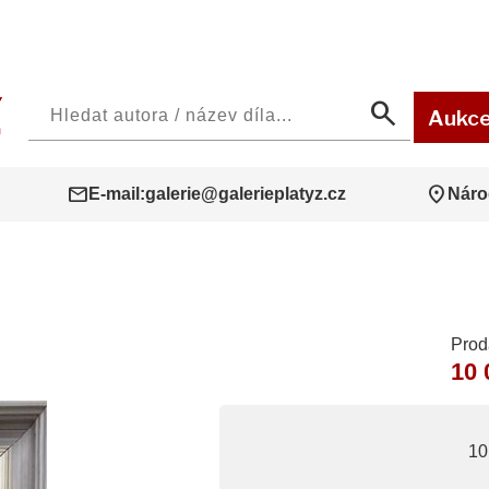
search
Aukc
mail
location_on
E-mail:
galerie@galerieplatyz.cz
Náro
Prod
10 
10