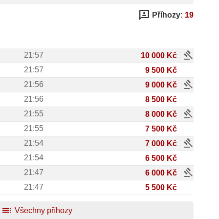
3p
Příhozy:
19
gavel
21:57
10 000 Kč
21:57
9 500 Kč
gavel
21:56
9 000 Kč
21:56
8 500 Kč
gavel
21:55
8 000 Kč
21:55
7 500 Kč
gavel
21:54
7 000 Kč
21:54
6 500 Kč
gavel
21:47
6 000 Kč
21:47
5 500 Kč
toc
Všechny příhozy