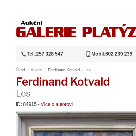
call
phone_iphone
Tel.:
257 328 547
Mobil:
602 239 239
Úvod
/
Aukce
/
Ferdinand Kotvald – Les
Ferdinand Kotvald
Les
ID: 84915 -
Více o autorovi