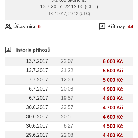
13.7.2017, 22:12:00
(CET)
13.7.2017, 20:12 (UTC)
group
3p
Účastníci:
6
Příhozy:
44
3p
Historie příhozů
13.7.2017
22:07
6 000 Kč
13.7.2017
21:22
5 500 Kč
7.7.2017
12:33
5 000 Kč
6.7.2017
20:08
4 900 Kč
6.7.2017
19:57
4 800 Kč
30.6.2017
23:57
4 700 Kč
30.6.2017
20:51
4 600 Kč
30.6.2017
6:27
4 500 Kč
29.6.2017
22:08
4 400 Kč