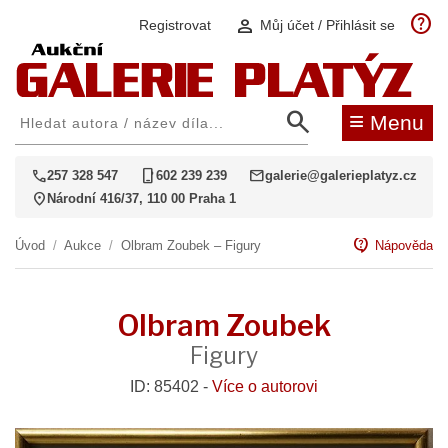
help
person
Registrovat
Můj účet / Přihlásit se
search
≡
Menu
call
phone_iphone
mail
257 328 547
602 239 239
galerie@galerieplatyz.cz
location_on
Národní 416/37, 110 00 Praha 1
contact_support
Úvod
/
Aukce
/
Olbram Zoubek – Figury
Nápověda
Olbram Zoubek
Figury
ID: 85402 -
Více o autorovi