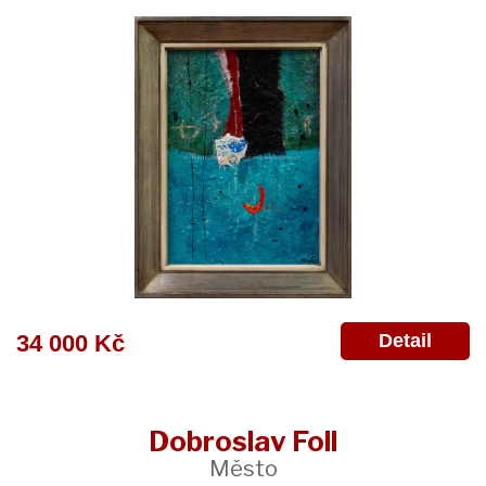
Detail
34 000 Kč
Dobroslav Foll
Město