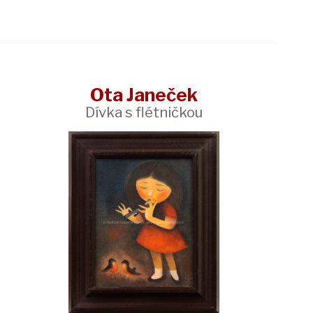
Ota Janeček
Dívka s flétničkou