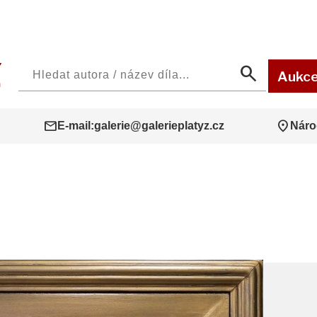
search
Aukc
mail
location_on
E-mail:
galerie@galerieplatyz.cz
Náro