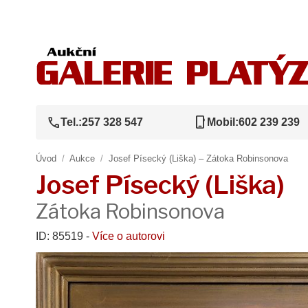
call
phone_iphone
Tel.:
257 328 547
Mobil:
602 239 239
Úvod
/
Aukce
/
Josef Písecký (Liška) – Zátoka Robinsonova
Josef Písecký (Liška)
Zátoka Robinsonova
ID: 85519 -
Více o autorovi