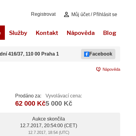
person
Registrovat
Můj účet / Přihlásit se
e
Služby
Kontakt
Nápověda
Blog
dní 416/37, 110 00 Praha 1
Facebook
contact_support
Nápověda
Prodáno za:
Vyvolávací cena:
62 000 Kč
5 000 Kč
Aukce skončila
12.7.2017, 20:54:00
(CET)
12.7.2017, 18:54 (UTC)