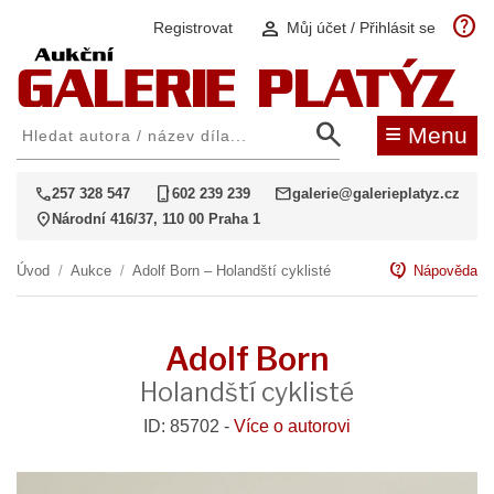
help
person
Registrovat
Můj účet / Přihlásit se
search
≡
Menu
call
phone_iphone
mail
257 328 547
602 239 239
galerie@galerieplatyz.cz
location_on
Národní 416/37, 110 00 Praha 1
contact_support
Úvod
/
Aukce
/
Adolf Born – Holandští cyklisté
Nápověda
Adolf Born
Holandští cyklisté
ID: 85702 -
Více o autorovi