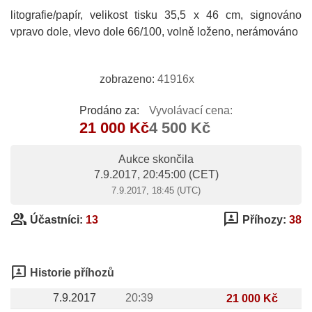
litografie/papír, velikost tisku 35,5 x 46 cm, signováno
vpravo dole, vlevo dole 66/100, volně loženo, nerámováno
zobrazeno:
41916x
Prodáno za:
Vyvolávací cena:
21 000 Kč
4 500 Kč
Aukce skončila
7.9.2017, 20:45:00
(CET)
7.9.2017, 18:45 (UTC)
group
3p
Účastníci:
13
Příhozy:
38
3p
Historie příhozů
7.9.2017
20:39
21 000 Kč