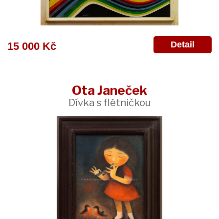
Detail
15 000 Kč
Ota Janeček
Dívka s flétničkou