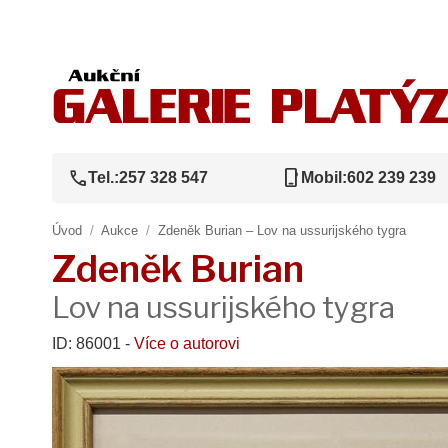
call
phone_iphone
Tel.:
257 328 547
Mobil:
602 239 239
Úvod
/
Aukce
/
Zdeněk Burian – Lov na ussurijského tygra
Zdeněk Burian
Lov na ussurijského tygra
ID: 86001 -
Více o autorovi