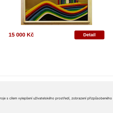
15 000 Kč
Detail
ajů
Poskytnutí osobních údajů
Deklarace o ochraně os. údajů
Nápověda
Mapa
roje s cílem vylepšení uživatelského prostředí, zobrazení přizpůsobeného