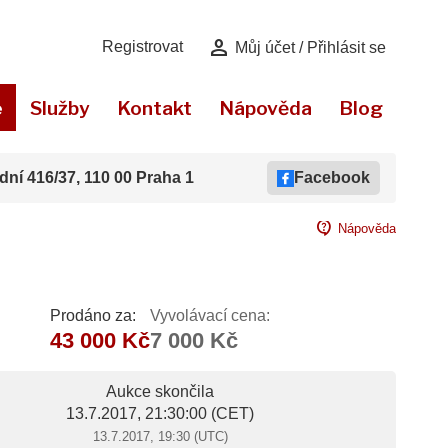
person
Registrovat
Můj účet / Přihlásit se
e
Služby
Kontakt
Nápověda
Blog
dní 416/37, 110 00 Praha 1
Facebook
contact_support
Nápověda
Prodáno za:
Vyvolávací cena:
43 000 Kč
7 000 Kč
Aukce skončila
13.7.2017, 21:30:00
(CET)
13.7.2017, 19:30 (UTC)