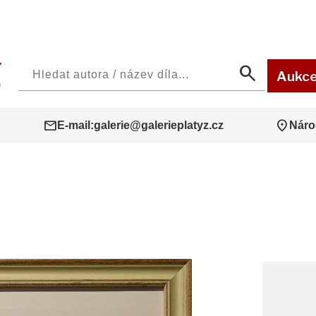
search
Aukc
mail
location_on
E-mail:
galerie@galerieplatyz.cz
Náro