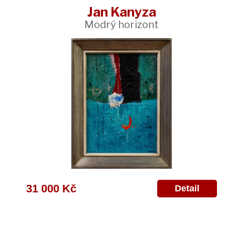
Jan Kanyza
Modrý horizont
31 000 Kč
Detail