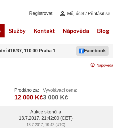
person
Registrovat
Můj účet / Přihlásit se
e
Služby
Kontakt
Nápověda
Blog
dní 416/37, 110 00 Praha 1
Facebook
contact_support
Nápověda
Prodáno za:
Vyvolávací cena:
12 000 Kč
3 000 Kč
Aukce skončila
13.7.2017, 21:42:00
(CET)
13.7.2017, 19:42 (UTC)