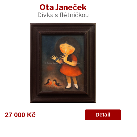
Ota Janeček
Dívka s flétničkou
27 000 Kč
Detail