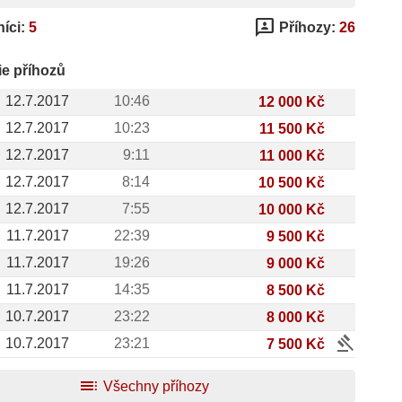
3p
íci:
5
Příhozy:
26
ie příhozů
12.7.2017
10:46
12 000 Kč
12.7.2017
10:23
11 500 Kč
12.7.2017
9:11
11 000 Kč
12.7.2017
8:14
10 500 Kč
12.7.2017
7:55
10 000 Kč
11.7.2017
22:39
9 500 Kč
11.7.2017
19:26
9 000 Kč
11.7.2017
14:35
8 500 Kč
10.7.2017
23:22
8 000 Kč
gavel
10.7.2017
23:21
7 500 Kč
toc
Všechny příhozy