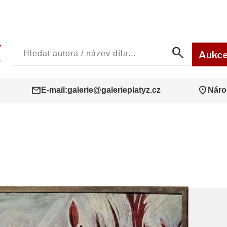
search
Aukc
mail
location_on
E-mail:
galerie@galerieplatyz.cz
Náro