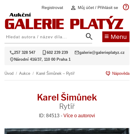
help
person
Registrovat
Můj účet / Přihlásit se
search
≡
Menu
call
phone_iphone
mail
257 328 547
602 239 239
galerie@galerieplatyz.cz
location_on
Národní 416/37, 110 00 Praha 1
contact_support
Úvod
/
Aukce
/
Karel Šimůnek – Rytíř
Nápověda
Karel Šimůnek
Rytíř
ID: 84513 -
Více o autorovi