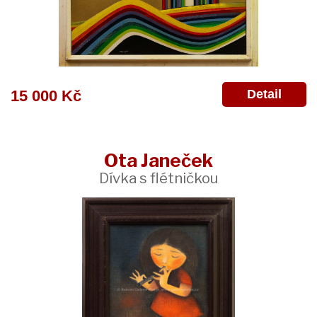
Detail
15 000 Kč
Ota Janeček
Dívka s flétničkou