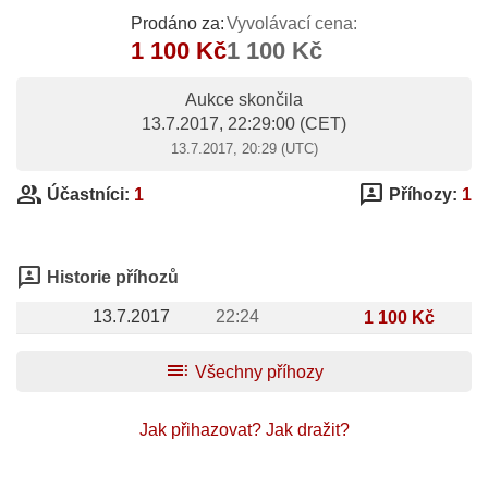
Prodáno za:
Vyvolávací cena:
1 100 Kč
1 100 Kč
Aukce skončila
13.7.2017, 22:29:00
(CET)
13.7.2017, 20:29 (UTC)
group
3p
Účastníci:
1
Příhozy:
1
3p
Historie příhozů
13.7.2017
22:24
1 100 Kč
toc
Všechny příhozy
Jak přihazovat?
Jak dražit?