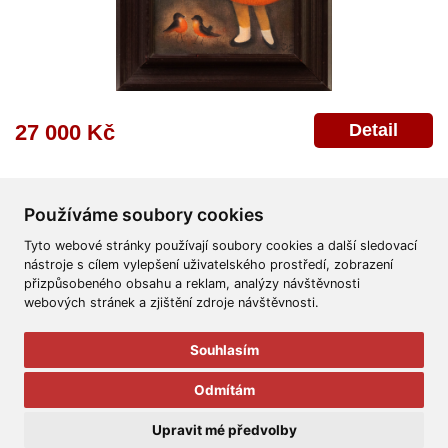
Detail
27 000 Kč
Používáme soubory cookies
Tyto webové stránky používají soubory cookies a další sledovací
nástroje s cílem vylepšení uživatelského prostředí, zobrazení
přizpůsobeného obsahu a reklam, analýzy návštěvnosti
Všeobecné obchodní podmínky
Reklamační řád
Ochrana osobních údajů
webových stránek a zjištění zdroje návštěvnosti.
Poskytnutí osobních údajů
Deklarace o ochraně os. údajů
Nápověda
Mapa
Souhlasím
© 2011-2026
Aukční Galerie Platýz
Odmítám
Všechna práva vyhrazena.
Upravit mé předvolby