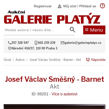
help
person
Registrovat
Můj účet / Přihlásit se
search
≡
Menu
call
phone_iphone
mail
257 328 547
602 239 239
galerie@galerieplatyz.cz
location_on
Národní 416/37, 110 00 Praha 1
contact_support
Úvod
/
Aukce
/
Josef Václav Směšný - Barnet – Akt
Nápověda
Josef Václav Směšný - Barnet
Akt
ID: 89201 -
Více o autorovi