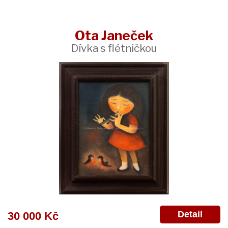
Ota Janeček
Dívka s flétničkou
Detail
30 000 Kč