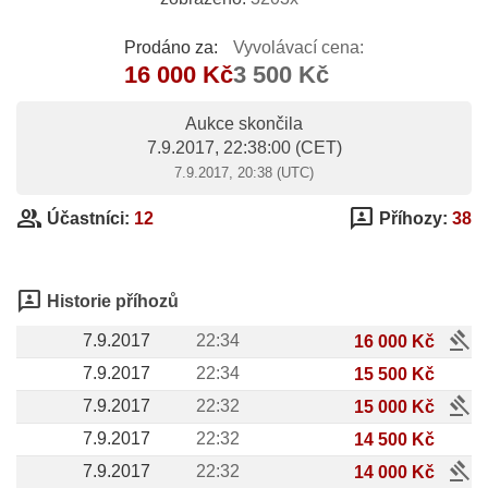
Prodáno za:
Vyvolávací cena:
16 000 Kč
3 500 Kč
Aukce skončila
7.9.2017, 22:38:00
(CET)
7.9.2017, 20:38 (UTC)
group
3p
Účastníci:
12
Příhozy:
38
3p
Historie příhozů
gavel
7.9.2017
22:34
16 000 Kč
7.9.2017
22:34
15 500 Kč
gavel
7.9.2017
22:32
15 000 Kč
7.9.2017
22:32
14 500 Kč
gavel
7.9.2017
22:32
14 000 Kč