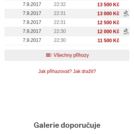
7.9.2017
22:32
13 500 Kč
gavel
7.9.2017
22:31
13 000 Kč
7.9.2017
22:31
12 500 Kč
gavel
7.9.2017
22:30
12 000 Kč
7.9.2017
22:30
11 500 Kč
toc
Všechny příhozy
Jak přihazovat?
Jak dražit?
Galerie doporučuje