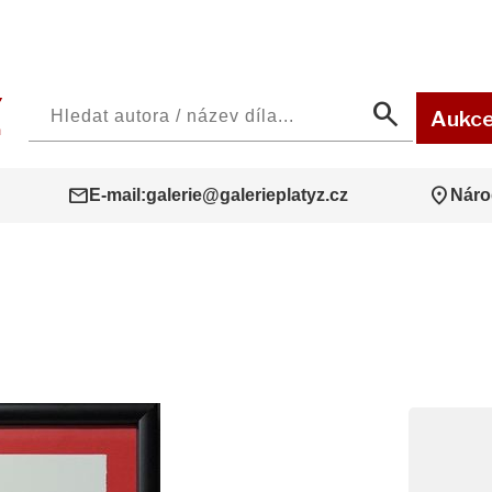
search
Aukc
mail
location_on
E-mail:
galerie@galerieplatyz.cz
Náro