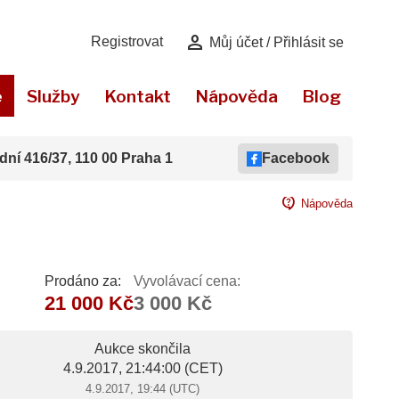
person
Registrovat
Můj účet / Přihlásit se
e
Služby
Kontakt
Nápověda
Blog
dní 416/37, 110 00 Praha 1
Facebook
contact_support
Nápověda
Prodáno za:
Vyvolávací cena:
21 000 Kč
3 000 Kč
Aukce skončila
4.9.2017, 21:44:00
(CET)
4.9.2017, 19:44 (UTC)