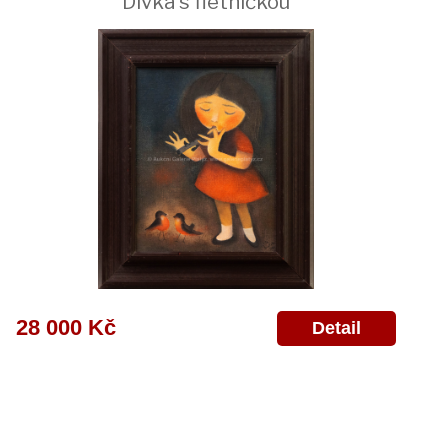
Dívka s flétničkou
28 000 Kč
Detail