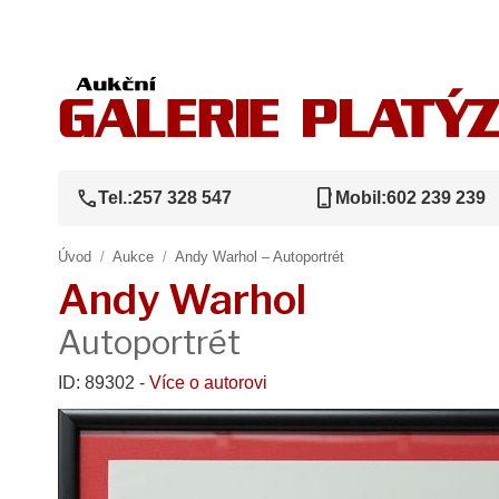
call
phone_iphone
Tel.:
257 328 547
Mobil:
602 239 239
Úvod
/
Aukce
/
Andy Warhol – Autoportrét
Andy Warhol
Autoportrét
ID: 89302 -
Více o autorovi