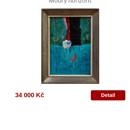
Modrý horizont
34 000 Kč
Detail