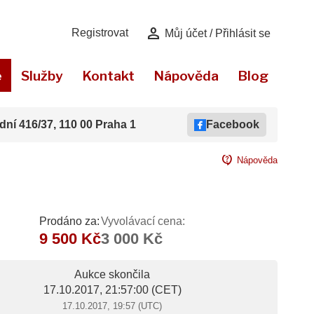
person
Registrovat
Můj účet / Přihlásit se
e
Služby
Kontakt
Nápověda
Blog
dní 416/37, 110 00 Praha 1
Facebook
contact_support
Nápověda
Prodáno za:
Vyvolávací cena:
9 500 Kč
3 000 Kč
Aukce skončila
17.10.2017, 21:57:00
(CET)
17.10.2017, 19:57 (UTC)