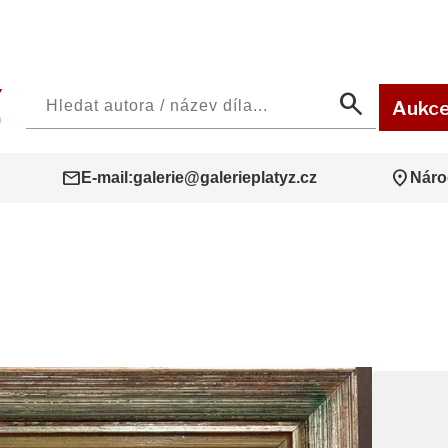
search
Aukc
mail
location_on
E-mail:
galerie@galerieplatyz.cz
Náro