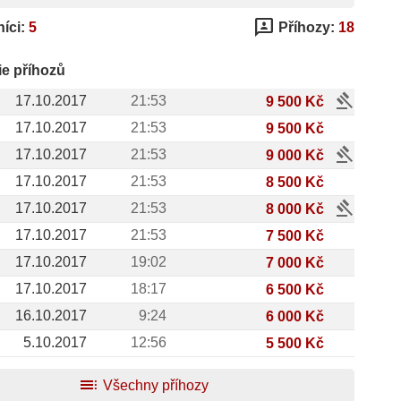
3p
íci:
5
Příhozy:
18
ie příhozů
gavel
17.10.2017
21:53
9 500 Kč
17.10.2017
21:53
9 500 Kč
gavel
17.10.2017
21:53
9 000 Kč
17.10.2017
21:53
8 500 Kč
gavel
17.10.2017
21:53
8 000 Kč
17.10.2017
21:53
7 500 Kč
17.10.2017
19:02
7 000 Kč
17.10.2017
18:17
6 500 Kč
16.10.2017
9:24
6 000 Kč
5.10.2017
12:56
5 500 Kč
toc
Všechny příhozy