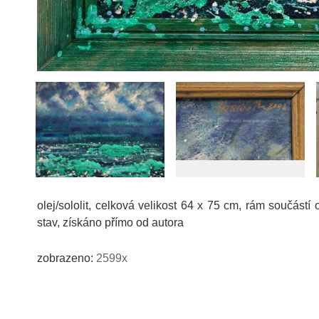
olej/sololit, celková velikost 64 x 75 cm, rám součást
stav, získáno přímo od autora
zobrazeno:
2599x