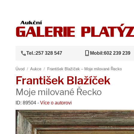
call
phone_iphone
Tel.:
257 328 547
Mobil:
602 239 239
Úvod
/
Aukce
/
František Blažíček – Moje milované Řecko
František Blažíček
Moje milované Řecko
ID: 89504 -
Více o autorovi