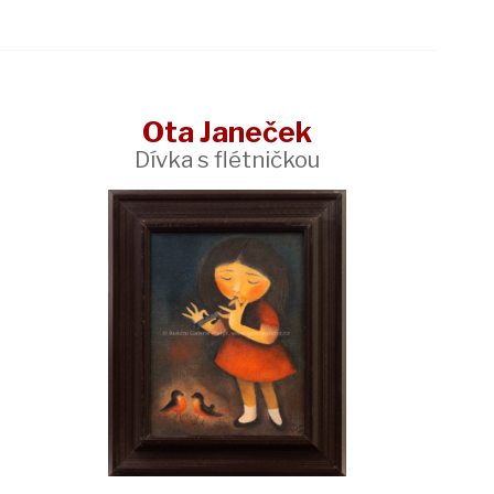
Ota Janeček
Dívka s flétničkou