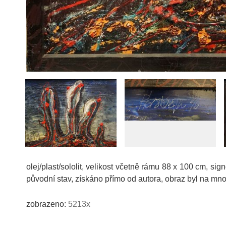
olej/plast/sololit, velikost včetně rámu 88 x 100 cm, s
původní stav, získáno přímo od autora, obraz byl na mn
zobrazeno:
5213x