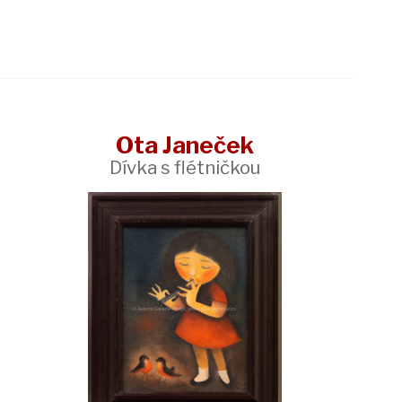
Ota Janeček
Dívka s flétničkou