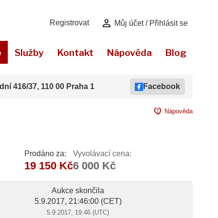
person
Registrovat
Můj účet / Přihlásit se
e
Služby
Kontakt
Nápověda
Blog
dní 416/37, 110 00 Praha 1
Facebook
contact_support
Nápověda
Prodáno za:
Vyvolávací cena:
19 150 Kč
6 000 Kč
Aukce skončila
5.9.2017, 21:46:00
(CET)
5.9.2017, 19:46 (UTC)