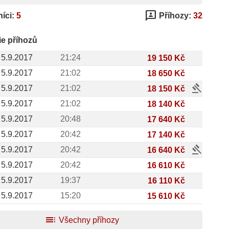
3p
íci:
5
Příhozy:
32
ie příhozů
5.9.2017
21:24
19 150 Kč
5.9.2017
21:02
18 650 Kč
gavel
5.9.2017
21:02
18 150 Kč
5.9.2017
21:02
18 140 Kč
5.9.2017
20:48
17 640 Kč
5.9.2017
20:42
17 140 Kč
gavel
5.9.2017
20:42
16 640 Kč
5.9.2017
20:42
16 610 Kč
5.9.2017
19:37
16 110 Kč
5.9.2017
15:20
15 610 Kč
toc
Všechny příhozy