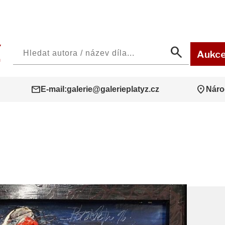
search
Aukc
mail
location_on
E-mail:
galerie@galerieplatyz.cz
Náro