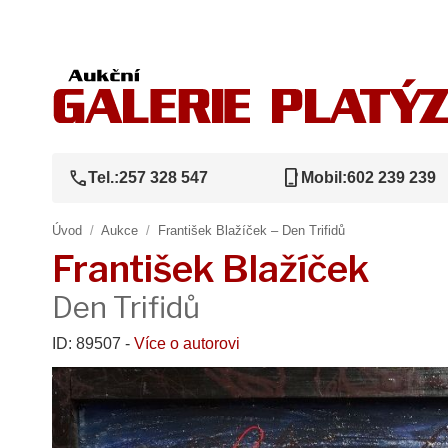
call
phone_iphone
Tel.:
257 328 547
Mobil:
602 239 239
Úvod
/
Aukce
/
František Blažíček – Den Trifidů
František Blažíček
Den Trifidů
ID: 89507 -
Více o autorovi