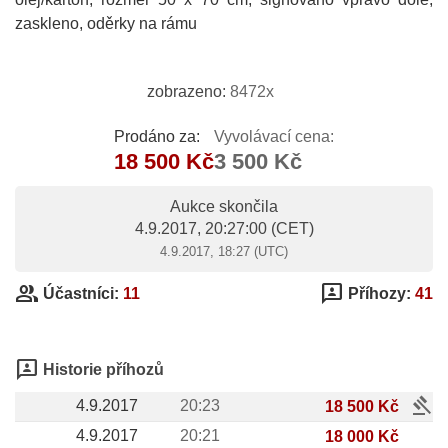
zaskleno, oděrky na rámu
zobrazeno:
8472x
Prodáno za:
Vyvolávací cena:
18 500 Kč
3 500 Kč
Aukce skončila
4.9.2017, 20:27:00
(CET)
4.9.2017, 18:27 (UTC)
group
3p
Účastníci:
11
Příhozy:
41
3p
Historie příhozů
gavel
4.9.2017
20:23
18 500 Kč
4.9.2017
20:21
18 000 Kč