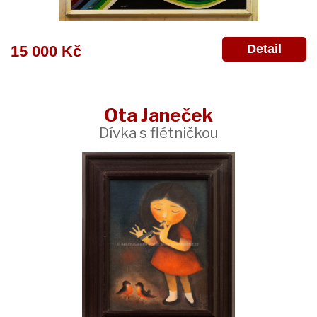
Detail
15 000 Kč
Ota Janeček
Dívka s flétničkou