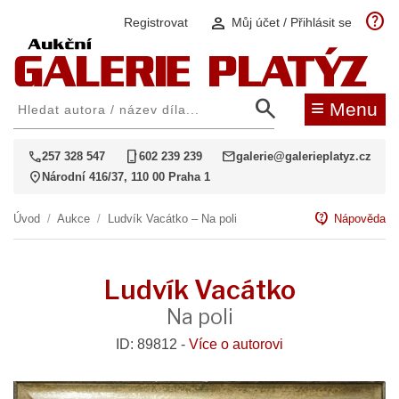
help
person
Registrovat
Můj účet / Přihlásit se
search
≡
Menu
call
phone_iphone
mail
257 328 547
602 239 239
galerie@galerieplatyz.cz
location_on
Národní 416/37, 110 00 Praha 1
contact_support
Úvod
/
Aukce
/
Ludvík Vacátko – Na poli
Nápověda
Ludvík Vacátko
Na poli
ID: 89812 -
Více o autorovi