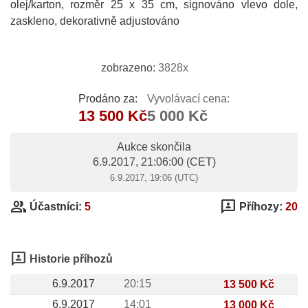
olej/karton, rozměr 25 x 35 cm, signováno vlevo dole,
zaskleno, dekorativně adjustováno
zobrazeno:
3828x
Prodáno za:
Vyvolávací cena:
13 500 Kč
5 000 Kč
Aukce skončila
6.9.2017, 21:06:00
(CET)
6.9.2017, 19:06 (UTC)
group
3p
Účastníci:
5
Příhozy:
20
3p
Historie příhozů
6.9.2017
20:15
13 500 Kč
6.9.2017
14:01
13 000 Kč