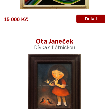
Detail
15 000 Kč
Ota Janeček
Dívka s flétničkou