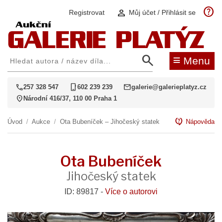
help
person
Registrovat
Můj účet / Přihlásit se
search
≡
Menu
call
phone_iphone
mail
257 328 547
602 239 239
galerie@galerieplatyz.cz
location_on
Národní 416/37, 110 00 Praha 1
contact_support
Úvod
/
Aukce
/
Ota Bubeníček – Jihočeský statek
Nápověda
Ota Bubeníček
Jihočeský statek
ID: 89817 -
Více o autorovi