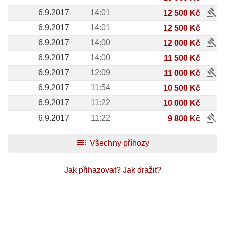
gavel
6.9.2017
14:01
12 500 Kč
6.9.2017
14:01
12 500 Kč
gavel
6.9.2017
14:00
12 000 Kč
6.9.2017
14:00
11 500 Kč
gavel
6.9.2017
12:09
11 000 Kč
6.9.2017
11:54
10 500 Kč
6.9.2017
11:22
10 000 Kč
gavel
6.9.2017
11:22
9 800 Kč
toc
Všechny příhozy
Jak přihazovat?
Jak dražit?