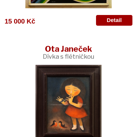
Detail
15 000 Kč
Ota Janeček
Dívka s flétničkou