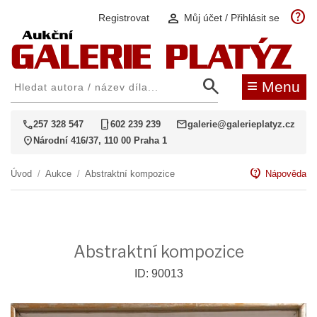
help
person
Registrovat
Můj účet / Přihlásit se
search
≡
Menu
call
phone_iphone
mail
257 328 547
602 239 239
galerie@galerieplatyz.cz
location_on
Národní 416/37, 110 00 Praha 1
contact_support
Úvod
/
Aukce
/
Abstraktní kompozice
Nápověda
Abstraktní kompozice
ID: 90013