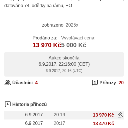
datováno 74, oděrky na rámu, PO
zobrazeno:
2025x
Prodáno za:
Vyvolávací cena:
13 970 Kč
5 000 Kč
Aukce skončila
6.9.2017, 22:16:00
(CET)
6.9.2017, 20:16 (UTC)
group
3p
Účastníci:
4
Příhozy:
20
3p
Historie příhozů
gavel
6.9.2017
20:19
13 970 Kč
6.9.2017
20:17
13 470 Kč