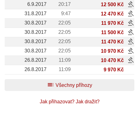
gavel
6.9.2017
20:17
12 500 Kč
gavel
31.8.2017
9:47
12 470 Kč
gavel
30.8.2017
22:05
11 970 Kč
gavel
30.8.2017
22:05
11 500 Kč
gavel
30.8.2017
22:05
11 470 Kč
gavel
30.8.2017
22:05
10 970 Kč
gavel
26.8.2017
11:09
10 470 Kč
26.8.2017
11:09
9 970 Kč
toc
Všechny příhozy
Jak přihazovat?
Jak dražit?