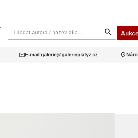
search
Aukc
mail
location_on
E-mail:
galerie@galerieplatyz.cz
Náro