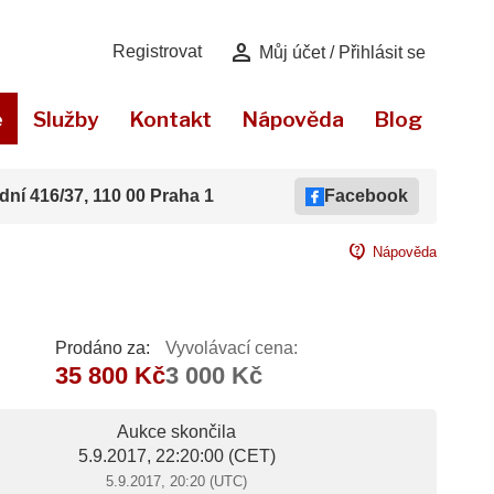
person
Registrovat
Můj účet / Přihlásit se
e
Služby
Kontakt
Nápověda
Blog
dní 416/37, 110 00 Praha 1
Facebook
contact_support
Nápověda
Prodáno za:
Vyvolávací cena:
35 800 Kč
3 000 Kč
Aukce skončila
5.9.2017, 22:20:00
(CET)
5.9.2017, 20:20 (UTC)