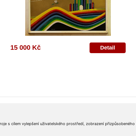
15 000 Kč
Detail
ajů
Poskytnutí osobních údajů
Deklarace o ochraně os. údajů
Nápověda
Mapa
roje s cílem vylepšení uživatelského prostředí, zobrazení přizpůsobeného