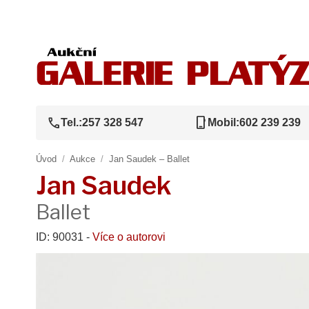
call
phone_iphone
Tel.:
257 328 547
Mobil:
602 239 239
Úvod
/
Aukce
/
Jan Saudek – Ballet
Jan Saudek
Ballet
ID: 90031 -
Více o autorovi