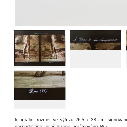
fotografie, rozměr ve výřezu 26,5 x 38 cm, signová
paspartováno, volně loženo, nerámováno, PO