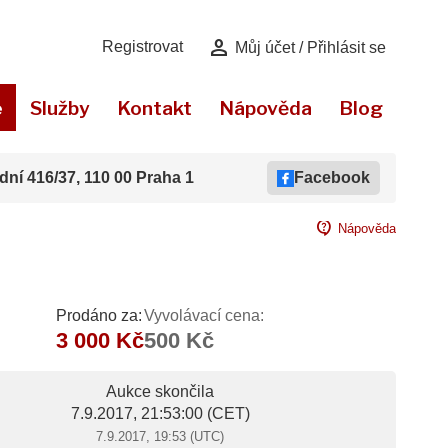
person
Registrovat
Můj účet / Přihlásit se
e
Služby
Kontakt
Nápověda
Blog
dní 416/37, 110 00 Praha 1
Facebook
contact_support
Nápověda
Prodáno za:
Vyvolávací cena:
3 000 Kč
500 Kč
Aukce skončila
7.9.2017, 21:53:00
(CET)
7.9.2017, 19:53 (UTC)