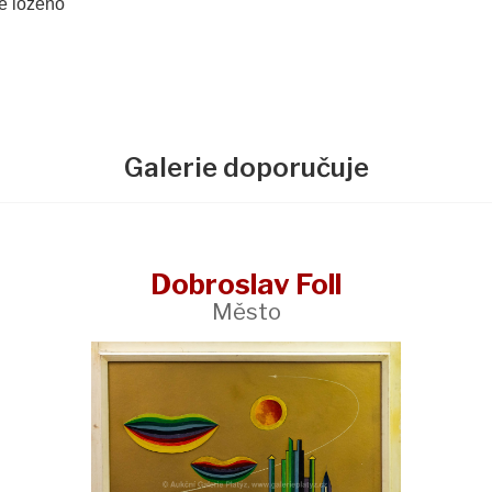
ě loženo
Galerie doporučuje
Dobroslav Foll
Město