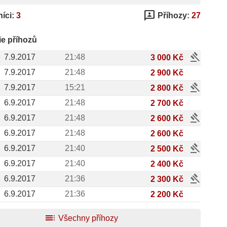
3p
íci:
3
Příhozy:
27
ie příhozů
gavel
7.9.2017
21:48
3 000 Kč
7.9.2017
21:48
2 900 Kč
gavel
7.9.2017
15:21
2 800 Kč
6.9.2017
21:48
2 700 Kč
gavel
6.9.2017
21:48
2 600 Kč
6.9.2017
21:48
2 600 Kč
gavel
6.9.2017
21:40
2 500 Kč
6.9.2017
21:40
2 400 Kč
gavel
6.9.2017
21:36
2 300 Kč
6.9.2017
21:36
2 200 Kč
toc
Všechny příhozy