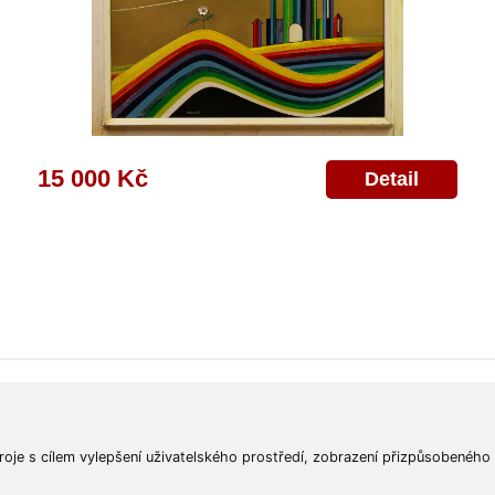
15 000 Kč
Detail
ajů
Poskytnutí osobních údajů
Deklarace o ochraně os. údajů
Nápověda
Mapa
roje s cílem vylepšení uživatelského prostředí, zobrazení přizpůsobeného