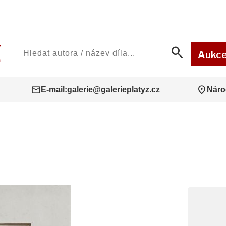
search
Aukc
mail
location_on
E-mail:
galerie@galerieplatyz.cz
Náro