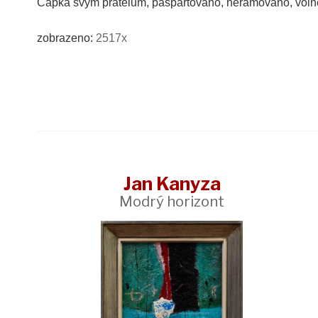
Čapka svým přátelům, paspartováno, nerámováno, voln
zobrazeno:
2517x
Jan Kanyza
Modrý horizont