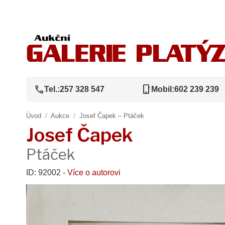
call
phone_iphone
Tel.:
257 328 547
Mobil:
602 239 239
Úvod
/
Aukce
/
Josef Čapek – Ptáček
Josef Čapek
Ptáček
ID: 92002 -
Více o autorovi