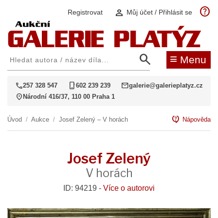
help
person
Registrovat
Můj účet / Přihlásit se
search
≡
Menu
call
phone_iphone
mail
257 328 547
602 239 239
galerie@galerieplatyz.cz
location_on
Národní 416/37, 110 00 Praha 1
contact_support
Úvod
/
Aukce
/
Josef Zelený – V horách
Nápověda
Josef Zelený
V horách
ID: 94219 -
Více o autorovi