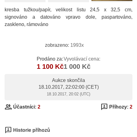
kresba tužkou/papír, velikost listu 24,5 x 32,5 cm,
signováno a datováno vpravo dole, paspartováno,
zaskleno, rámováno
zobrazeno:
1993x
Prodáno za:
Vyvolávací cena:
1 100 Kč
1 000 Kč
Aukce skončila
18.10.2017, 22:02:00
(CET)
18.10.2017, 20:02 (UTC)
group
3p
Účastníci:
2
Příhozy:
2
3p
Historie příhozů