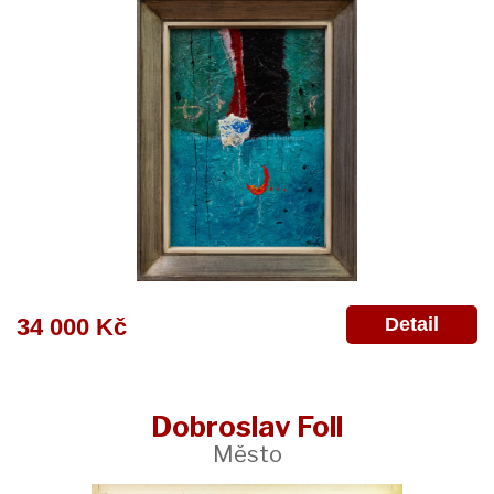
Detail
34 000 Kč
Dobroslav Foll
Město