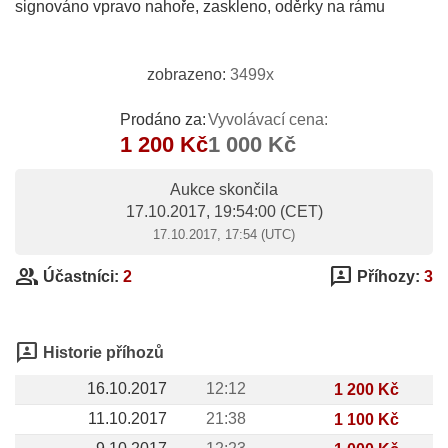
signováno vpravo nahoře, zaskleno, oděrky na rámu
zobrazeno:
3499x
Prodáno za:
Vyvolávací cena:
1 200 Kč
1 000 Kč
Aukce skončila
17.10.2017, 19:54:00
(CET)
17.10.2017, 17:54 (UTC)
group
3p
Účastníci:
2
Příhozy:
3
3p
Historie příhozů
16.10.2017
12:12
1 200 Kč
11.10.2017
21:38
1 100 Kč