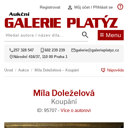
help
person
Registrovat
Můj účet / Přihlásit se
search
≡
Menu
call
phone_iphone
mail
257 328 547
602 239 239
galerie@galerieplatyz.cz
location_on
Národní 416/37, 110 00 Praha 1
contact_support
Úvod
/
Aukce
/
Míla Doleželová – Koupání
Nápověda
Míla Doleželová
Koupání
ID: 95707 -
Více o autorovi