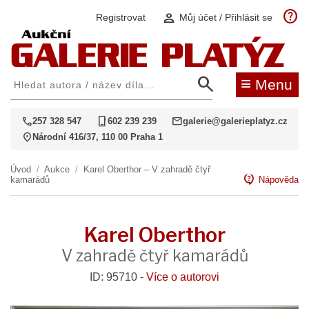
help
person
Registrovat
Můj účet / Přihlásit se
search
≡
Menu
call
phone_iphone
mail
257 328 547
602 239 239
galerie@galerieplatyz.cz
location_on
Národní 416/37, 110 00 Praha 1
Úvod
/
Aukce
/
Karel Oberthor – V zahradě čtyř
contact_support
kamarádů
Nápověda
Karel Oberthor
V zahradě čtyř kamarádů
ID: 95710 -
Více o autorovi