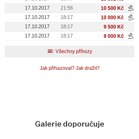
gavel
17.10.2017
21:56
10 500 Kč
gavel
17.10.2017
18:17
10 000 Kč
17.10.2017
18:17
9 500 Kč
gavel
17.10.2017
18:17
9 000 Kč
toc
Všechny příhozy
Jak přihazovat?
Jak dražit?
Galerie doporučuje