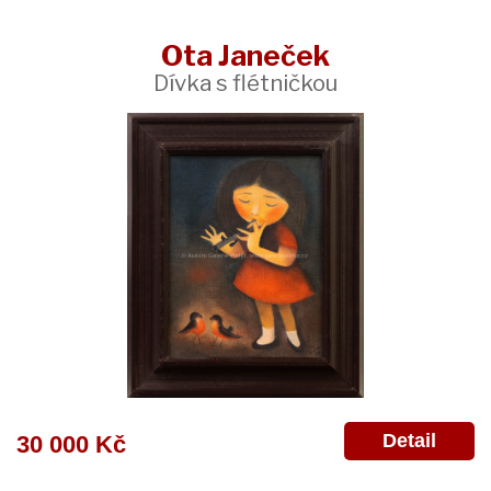
Ota Janeček
Dívka s flétničkou
Detail
30 000 Kč