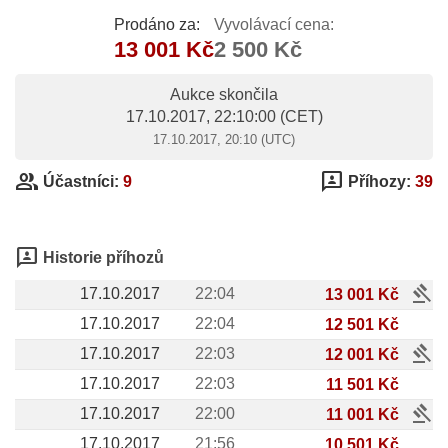
Prodáno za:
Vyvolávací cena:
13 001 Kč
2 500 Kč
Aukce skončila
17.10.2017, 22:10:00
(CET)
17.10.2017, 20:10 (UTC)
group
3p
Účastníci:
9
Příhozy:
39
3p
Historie příhozů
gavel
17.10.2017
22:04
13 001 Kč
17.10.2017
22:04
12 501 Kč
gavel
17.10.2017
22:03
12 001 Kč
17.10.2017
22:03
11 501 Kč
gavel
17.10.2017
22:00
11 001 Kč
17.10.2017
21:56
10 501 Kč