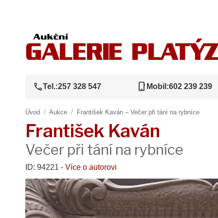
call
phone_iphone
Tel.:
257 328 547
Mobil:
602 239 239
Úvod
/
Aukce
/
František Kaván – Večer při tání na rybníce
František Kaván
Večer při tání na rybníce
ID: 94221 -
Více o autorovi