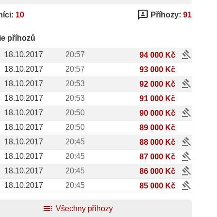
3p
íci:
10
Příhozy:
91
ie příhozů
gavel
18.10.2017
20:57
94 000 Kč
18.10.2017
20:57
93 000 Kč
gavel
18.10.2017
20:53
92 000 Kč
18.10.2017
20:53
91 000 Kč
gavel
18.10.2017
20:50
90 000 Kč
18.10.2017
20:50
89 000 Kč
gavel
18.10.2017
20:45
88 000 Kč
gavel
18.10.2017
20:45
87 000 Kč
gavel
18.10.2017
20:45
86 000 Kč
gavel
18.10.2017
20:45
85 000 Kč
toc
Všechny příhozy