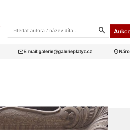
search
Aukc
mail
location_on
E-mail:
galerie@galerieplatyz.cz
Náro