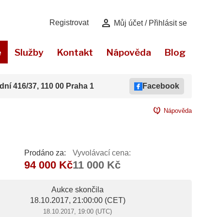
person
Registrovat
Můj účet / Přihlásit se
e
Služby
Kontakt
Nápověda
Blog
dní 416/37, 110 00 Praha 1
Facebook
contact_support
Nápověda
Prodáno za:
Vyvolávací cena:
94 000 Kč
11 000 Kč
Aukce skončila
18.10.2017, 21:00:00
(CET)
18.10.2017, 19:00 (UTC)