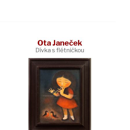
Ota Janeček
Dívka s flétničkou