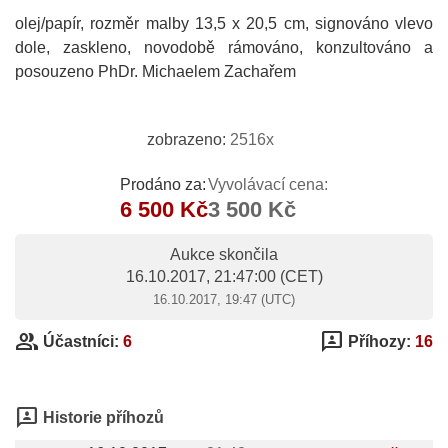
olej/papír, rozměr malby 13,5 x 20,5 cm, signováno vlevo
dole, zaskleno, novodobě rámováno, konzultováno a
posouzeno PhDr. Michaelem Zachařem
zobrazeno:
2516x
Prodáno za:
Vyvolávací cena:
6 500 Kč
3 500 Kč
Aukce skončila
16.10.2017, 21:47:00
(CET)
16.10.2017, 19:47 (UTC)
group
3p
Účastníci:
6
Příhozy:
16
3p
Historie příhozů