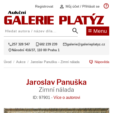
help
person
Registrovat
Můj účet / Přihlásit se
search
≡
Menu
call
phone_iphone
mail
257 328 547
602 239 239
galerie@galerieplatyz.cz
location_on
Národní 416/37, 110 00 Praha 1
contact_support
Úvod
/
Aukce
/
Jaroslav Panuška – Zimní nálada
Nápověda
Jaroslav Panuška
Zimní nálada
ID: 97901 -
Více o autorovi