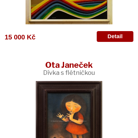
Detail
15 000 Kč
Ota Janeček
Dívka s flétničkou