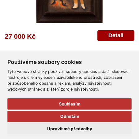
Detail
27 000 Kč
Používáme soubory cookies
Tyto webové stránky používají soubory cookies a další sledovací
nástroje s cílem vylepšení uživatelského prostředí, zobrazení
přizpůsobeného obsahu a reklam, analýzy návštěvnosti
Všeobecné obchodní podmínky
Reklamační řád
Ochrana osobních údajů
webových stránek a zjištění zdroje návštěvnosti.
Poskytnutí osobních údajů
Deklarace o ochraně os. údajů
Nápověda
Mapa
Souhlasím
© 2011-2026
Aukční Galerie Platýz
Odmítám
Všechna práva vyhrazena.
Upravit mé předvolby