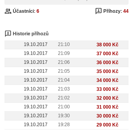
group
3p
Účastníci:
6
Příhozy:
44
3p
Historie příhozů
19.10.2017
21:10
38 000 Kč
19.10.2017
21:09
37 000 Kč
19.10.2017
21:06
36 000 Kč
19.10.2017
21:05
35 000 Kč
19.10.2017
21:04
34 000 Kč
19.10.2017
21:03
33 000 Kč
19.10.2017
21:02
32 000 Kč
19.10.2017
21:00
31 000 Kč
19.10.2017
19:30
30 000 Kč
19.10.2017
19:28
29 000 Kč