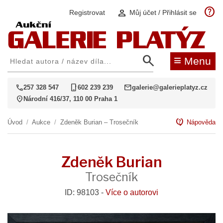
help
person
Registrovat
Můj účet / Přihlásit se
search
≡
Menu
call
phone_iphone
mail
257 328 547
602 239 239
galerie@galerieplatyz.cz
location_on
Národní 416/37, 110 00 Praha 1
contact_support
Úvod
/
Aukce
/
Zdeněk Burian – Trosečník
Nápověda
Zdeněk Burian
Trosečník
ID: 98103 -
Více o autorovi