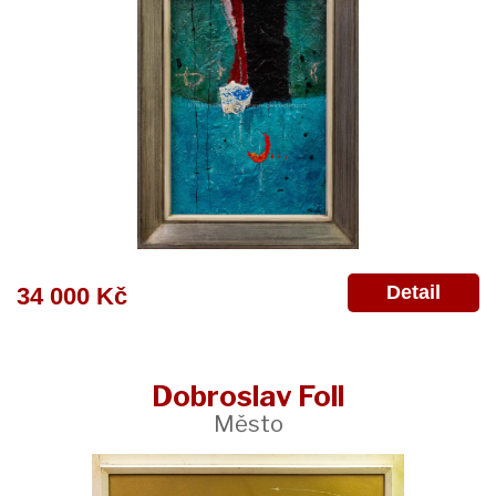
Detail
34 000 Kč
Dobroslav Foll
Město